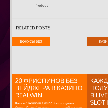
fredooc
RELATED POSTS
БОНУСЫ БЕЗ
КАЗ
ВЕЙДЖЕРА
БЕЗДЕПО
БОН
20 ФРИСПИНОВ БЕЗ
КАЖД
ВЕЙДЖЕРА В КАЗИНО
ПОЛУ
REALWIN
В LIV
SLOT
Казино: RealWin Casino Как получить
бонус: Создайте аккаунт по нашей ссылке