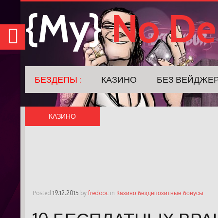
{My}
No De
КАЗИНО
БЕЗ ВЕЙДЖЕ
КАЗИНО
БЕЗДЕПОЗИТНЫЕ
БОНУСЫ
Posted
19.12.2015
by
fredooc
in
Казино бездепозитные бонусы