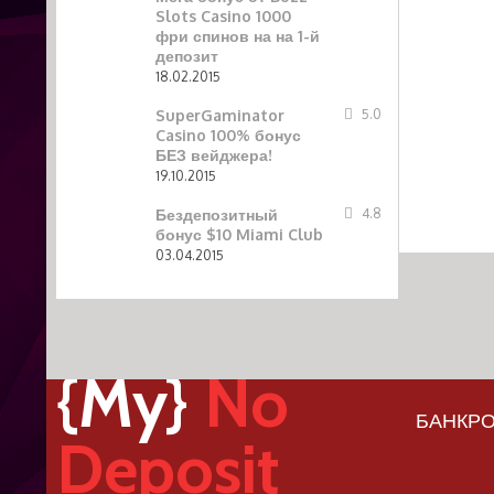
Slots Casino 1000
фри спинов на на 1-й
депозит
18.02.2015
SuperGaminator
5.0
Casino 100% бонус
БЕЗ вейджера!
19.10.2015
Бездепозитный
4.8
бонус $10 Miami Club
03.04.2015
{My}
No
БАНКРО
Deposit