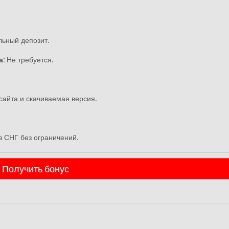
ьный депозит.
а:
Не требуется.
айта и скачиваемая версия.
з СНГ без ограничений.
Получить бонус