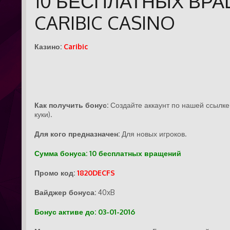
10 БЕСПЛАТНЫХ ВР
CARIBIC CASINO
Казино:
Caribic
Как получить бонус:
Создайте аккаунт по нашей ссылке
куки).
Для кого предназначен:
Для новых игроков.
Сумма бонуса: 10 бесплатных вращений
Промо код:
1820DECFS
Вайджер бонуса:
40xB
Бонус активе до: 03-01-2016