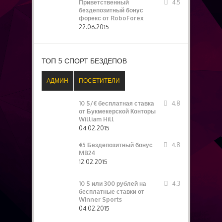
Приветственный
4.5
бездепозитный бонус
форекс от RoboForex
22.06.2015
ТОП 5 СПОРТ БЕЗДЕПОВ
АДМИН
ПОСЕТИТЕЛИ
10 $/€ бесплатная ставка
4.8
от Букмекерской Конторы
William Hill
04.02.2015
€5 Бездепозитный бонус
4.8
MB24
12.02.2015
10 $ или 300 рублей на
4.3
бесплатные ставки от
Winner Sports
04.02.2015