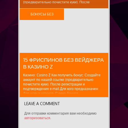
(предварительно почистите куки). После
регистрации и подтверждения e-mail Для кого
предназначен: Для новых игроков. Сумма бонуса:
БОНУСЫ БЕЗ
Внесите депозит в размере 50+ евро, затем
сделайте ставку на общую сумму 200...
ВЕЙДЖЕРА
15 ФРИСПИНОВ БЕЗ ВЕЙДЖЕРА
В КАЗИНО Z
Казино: Casino Z Как получить бонус: Создайте
аккаунт по нашей ссылке (предварительно
почистите куки). После регистрации и
подтверждения e-mail Для кого предназначен:
Для новых игроков. Сумма бонуса:
Зарегистрируйтесь по нашей ссылке и получите
15 бесплатных спинов. Сразу после...
LEAVE A COMMENT
Для отправки комментария вам необходимо
авторизоваться
.