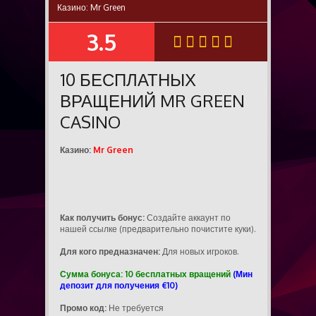
Казино: Mr Green
3.5
SUMMARY
10 БЕСПЛАТНЫХ
ВРАЩЕНИЙ MR GREEN
CASINO
Казино:
Mr Green
Как получить бонус:
Создайте аккаунт по
нашей ссылке (предварительно почистите куки).
Для кого предназначен:
Для новых игроков.
Сумма бонуса: 10 бесплатных вращений
(Мин
депозит для получения €10)
Промо код:
Не требуется