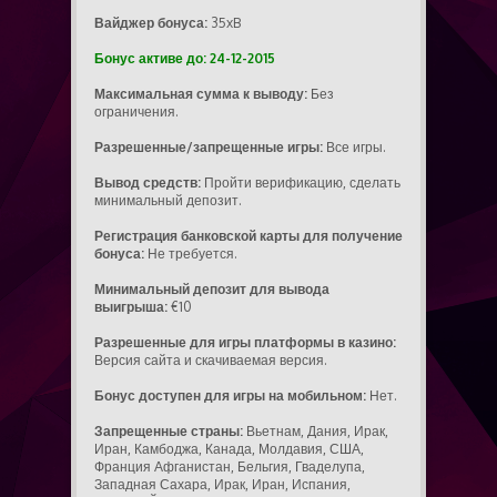
Вайджер бонуса:
35xB
Бонус активе до: 24-12-2015
Максимальная сумма к выводу:
Без
ограничения.
Разрешенные/запрещенные игры:
Все игры.
Вывод средств:
Пройти верификацию, сделать
минимальный депозит.
Регистрация банковской карты для получение
бонуса:
Не требуется.
Минимальный депозит для вывода
выигрыша:
€10
Разрешенные для игры платформы в казино:
Версия сайта и скачиваемая версия.
Бонус доступен для игры на мобильном:
Нет.
Запрещенные страны:
Вьетнам, Дания, Ирак,
Иран, Камбоджа, Канада, Молдавия, США,
Франция Афганистан, Бельгия, Гваделупа,
Западная Сахара, Ирак, Иран, Испания,