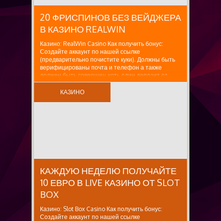
20 ФРИСПИНОВ БЕЗ ВЕЙДЖЕРА
В КАЗИНО REALWIN
Казино: RealWin Casino Как получить бонус:
Создайте аккаунт по нашей ссылке
(предварительно почистите куки). Должны быть
верифицированы почта и телефон а также
должен быть совершен хоть один депозит от
1000 RUB, 15$ и 1 ставка на депозит. Для кого
предназначен: Для новых игроков. Сумма...
КАЗИНО
БЕЗДЕПОЗИТНЫЕ
БОНУСЫ
КАЖДУЮ НЕДЕЛЮ ПОЛУЧАЙТЕ
10 ЕВРО В LIVE КАЗИНО ОТ SLOT
BOX
Казино: Slot Box Casino Как получить бонус:
Создайте аккаунт по нашей ссылке