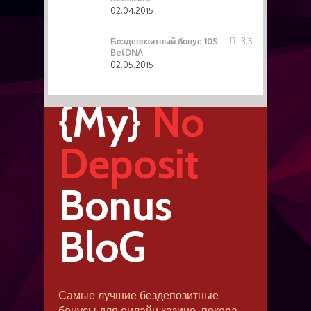
02.04.2015
Бездепозитный бонус 10$
3.5
BetDNA
02.05.2015
{My}
No
Deposit
Bonus
BloG
Самые лучшие бездепозитные
бонусы для онлайн казино, покера,