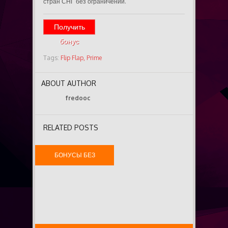
стран СНГ без ограничений.
Получить
бонус
Tags:
Flip Flap,
Prime
ABOUT AUTHOR
fredooc
RELATED POSTS
БОНУСЫ БЕЗ
ВЕЙДЖЕРА