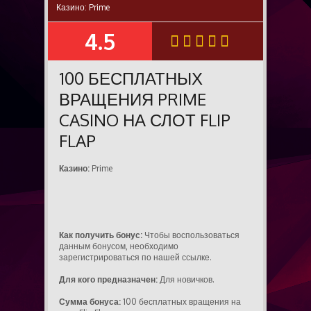
Казино: Prime
4.5
SUMMARY
100 БЕСПЛАТНЫХ
ВРАЩЕНИЯ PRIME
CASINO НА СЛОТ FLIP
FLAP
Казино:
Prime
Как получить бонус:
Чтобы воспользоваться
данным бонусом, необходимо
зарегистрироваться по нашей ссылке.
Для кого предназначен:
Для новичков.
Сумма бонуса:
100 бесплатных вращения на