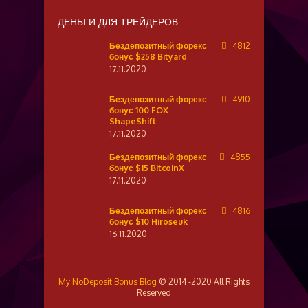
ДЕНЬГИ ДЛЯ ТРЕЙДЕРОВ
Бездепозитный форекс
4812
бонус $258 Bityard
17.11.2020
Бездепозитный форекс
4910
бонус 100 FOX
ShapeShift
17.11.2020
Бездепозитный форекс
4855
бонус $15 BitcoinX
17.11.2020
Бездепозитный форекс
4816
бонус $10 Hiroseuk
16.11.2020
My NoDeposit Bonus Blog
© 2014 -2020 All Rights
Reserved