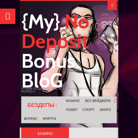
{My}
No
Deposit
Bonus
BloG
ЛУЧШИЕ БЕЗДЕПОЗИТНЫЕ БОНУСЫ ОНЛАЙН КАЗИНО, ПОКЕРА И
ФОРЕКСА
КАЗИНО
БЕЗ ВЕЙДЖЕРА
ПОКЕР
СПОРТ
БИНГО
ФОРЕКС
КРИПТА
КАЗИНО