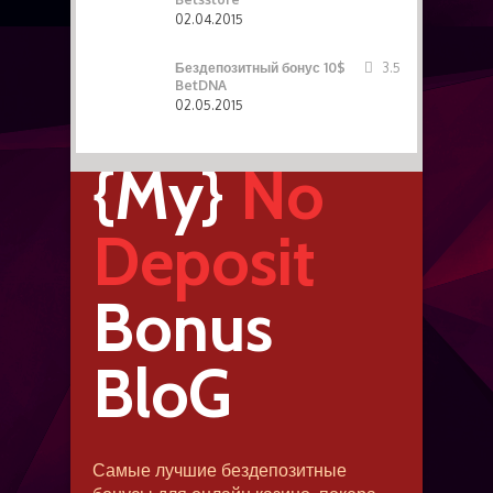
02.04.2015
Бездепозитный бонус 10$
3.5
BetDNA
02.05.2015
{My}
No
Deposit
Bonus
BloG
Самые лучшие бездепозитные