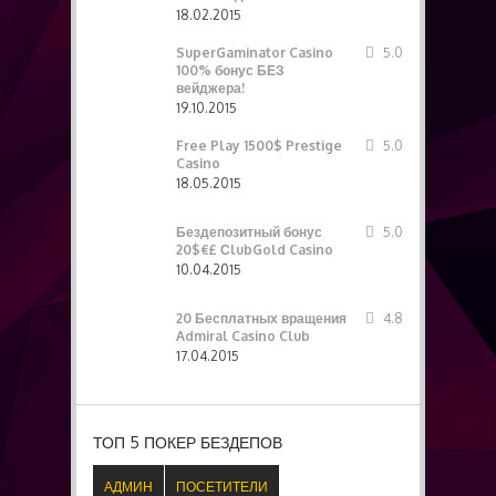
18.02.2015
SuperGaminator Casino
5.0
100% бонус БЕЗ
вейджера!
19.10.2015
Free Play 1500$ Prestige
5.0
Casino
18.05.2015
Бездепозитный бонус
5.0
20$€£ СlubGold Casino
10.04.2015
20 Бесплатных вращения
4.8
Admiral Casino Club
17.04.2015
ТОП 5 ПОКЕР БЕЗДЕПОВ
АДМИН
ПОСЕТИТЕЛИ