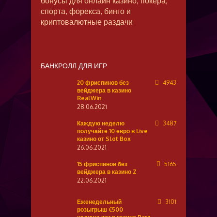
бонусы для онлайн казино, покера,
спорта, форекса, бинго и
криптовалютные раздачи
БАНКРОЛЛ ДЛЯ ИГР
20 фриспинов без
4943
вейджера в казино
RealWin
28.06.2021
Каждую неделю
3487
получайте 10 евро в Live
казино от Slot Box
26.06.2021
15 фриспинов без
5165
вейджера в казино Z
22.06.2021
Еженедельный
3101
розыгрыш €500