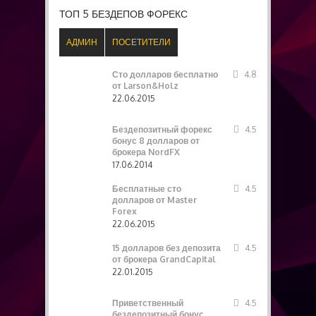
ТОП 5 БЕЗДЕПОВ ФОРЕКС
АДМИН
ПОСЕТИТЕЛИ
Сто долларов бесплатно
4.8
от Larson&Holz
22.06.2015
Бездепозитный форекс
4.5
бонус 8 долларов от
брокера NordFX
17.06.2014
Бесплатные сто
4.5
долларов от Master
Forex
22.06.2015
15 долларов без депозита
4.5
от брокера GrandCapital
22.01.2015
Приветственный
4.5
бездепозитный бонус