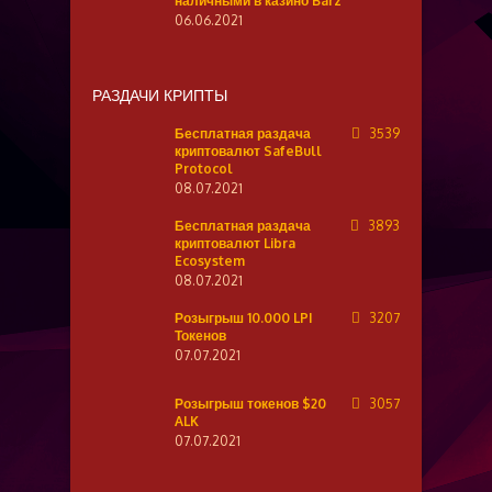
наличными в казино Barz
06.06.2021
РАЗДАЧИ КРИПТЫ
Бесплатная раздача
3539
криптовалют SafeBull
Protocol
08.07.2021
Бесплатная раздача
3893
криптовалют Libra
Ecosystem
08.07.2021
Розыгрыш 10.000 LPI
3207
Токенов
07.07.2021
Розыгрыш токенов $20
3057
ALK
07.07.2021