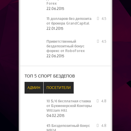
Forex
22.06.2015
15 долларов без депозита
4.5
от брокера GrandCapital
22.01.2015
Приветственный
4.5
бездепозитный бонус
форекс от RoboForex
22.06.2015
ТОП 5 СПОРТ БЕЗДЕПОВ
АДМИН
ПОСЕТИТЕЛИ
10 $/€ бесплатная ставка
4.8
от Букмекерской Конторы
William Hill
04.02.2015
€5 Бездепозитный бонус
4.8
MB24