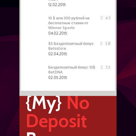
12.02.2015
10 $ или 300 рублей на
4.3
бесплатные ставки от
Winner Sports
04.02.2015
$5 Бездепозитный бонус
3.8
Betsstore
02.04.2015
Бездепозитный бонус 10$
3.5
BetDNA
02.05.2015
{My}
No
Deposit