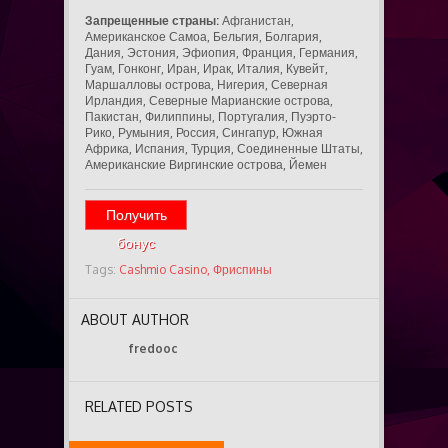
Запрещенные страны:
Афганистан,
Американское Самоа, Бельгия, Болгария,
Дания, Эстония, Эфиопия, Франция, Германия,
Гуам, Гонконг, Иран, Ирак, Италия, Кувейт,
Маршалловы острова, Нигерия, Северная
Ирландия, Северные Марианские острова,
Пакистан, Филиппины, Португалия, Пуэрто-
Рико, Румыния, Россия, Сингапур, Южная
Африка, Испания, Турция, Соединенные Штаты,
Американские Виргинские острова, Йемен
Получить
бонус
Tags:
Cashmio Casino,
Фриспины
ABOUT AUTHOR
fredooc
RELATED POSTS