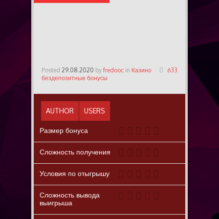
БЕЗДЕПОЗИТНЫЕ
БОНУСЫ
Posted
29.08.2020
by
fredooc
in
Казино
633
бездепозитные бонусы
AUTHOR
USERS
Размер бонуса
Сложность получения
Условия по отыгрышу
Сложность вывода
выигрыша