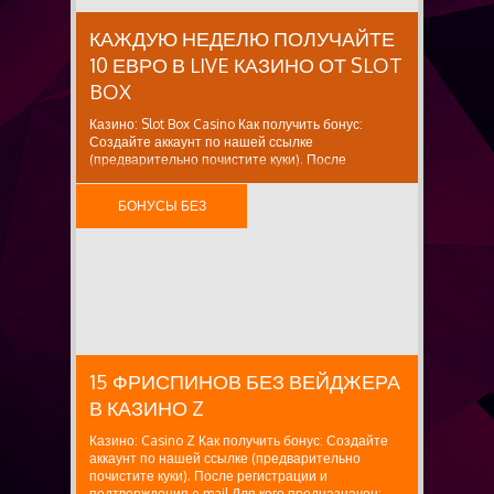
КАЖДУЮ НЕДЕЛЮ ПОЛУЧАЙТЕ
10 ЕВРО В LIVE КАЗИНО ОТ SLOT
BOX
Казино: Slot Box Casino Как получить бонус:
Создайте аккаунт по нашей ссылке
(предварительно почистите куки). После
регистрации и подтверждения e-mail Для кого
предназначен: Для новых игроков. Сумма бонуса:
БОНУСЫ БЕЗ
Внесите депозит в размере 50+ евро, затем
сделайте ставку на общую сумму 200...
ВЕЙДЖЕРА
15 ФРИСПИНОВ БЕЗ ВЕЙДЖЕРА
В КАЗИНО Z
Казино: Casino Z Как получить бонус: Создайте
аккаунт по нашей ссылке (предварительно
почистите куки). После регистрации и
подтверждения e-mail Для кого предназначен: