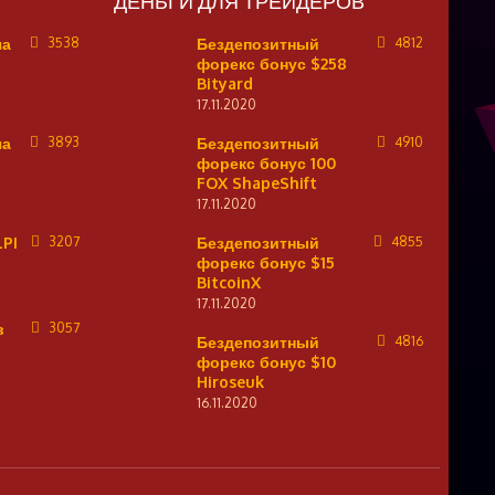
ДЕНЬГИ ДЛЯ ТРЕЙДЕРОВ
ча
3538
Бездепозитный
4812
форекс бонус $258
Bityard
17.11.2020
ча
3893
Бездепозитный
4910
форекс бонус 100
FOX ShapeShift
17.11.2020
PI
3207
Бездепозитный
4855
форекс бонус $15
BitcoinX
17.11.2020
в
3057
Бездепозитный
4816
форекс бонус $10
Hiroseuk
16.11.2020