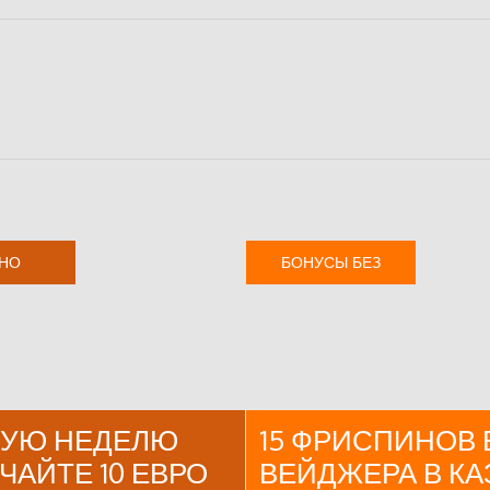
ИНО
БОНУСЫ БЕЗ
ЗИТНЫЕ
ВЕЙДЖЕРА
УСЫ
УЮ НЕДЕЛЮ
15 ФРИСПИНОВ 
ЧАЙТЕ 10 ЕВРО
ВЕЙДЖЕРА В К