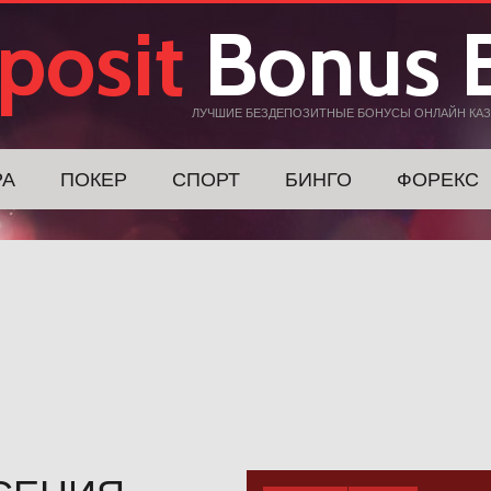
posit
Bonus 
ЛУЧШИЕ БЕЗДЕПОЗИТНЫЕ БОНУСЫ ОНЛАЙН КАЗИ
РА
ПОКЕР
СПОРТ
БИНГО
ФОРЕКС