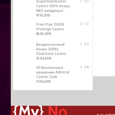
SuperGaminator
5.0
Casino 100% бонус
БЕЗ вейджера!
19.10.2015
Free Play 1500$
5.0
Prestige Casino
18.05.2015
Бездепозитный
5.0
бонус 20$€£
СlubGold Casino
10.04.2015
20 Бесплатных
4.8
вращения Admiral
Casino Club
17.04.2015
{My}
No