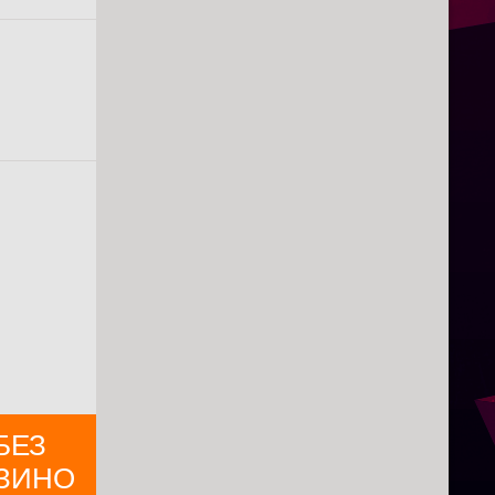
БЕЗ
АЗИНО