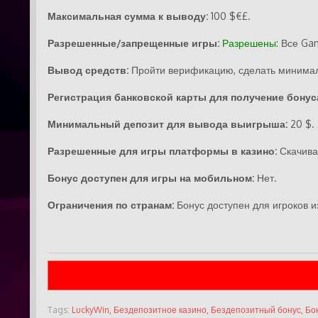
Максимальная сумма к выводу:
100 $€£.
Разрешенные/запрещенные игры:
Разрешены:
Все Ga
Вывод средств:
Пройти верификацию, сделать минимал
Регистрация банковской карты для получение бонус
Минимальный депозит для вывода выигрыша:
20 $.
Разрешенные для игры платформы в казино:
Скачива
Бонус доступен для игры на мобильном:
Нет.
Ограничения по странам:
Бонус доступен для игроков и
Tags:
LuckyWin,
Бездепозитное казино,
Бездепозитный бонус,
Бо