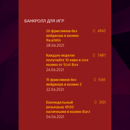
БАНКРОЛЛ ДЛЯ ИГР
20 фриспинов без
4943
вейджера в казино
RealWin
28.06.2021
Каждую неделю
3487
получайте 10 евро в Live
казино от Slot Box
26.06.2021
15 фриспинов без
5165
вейджера в казино Z
22.06.2021
Еженедельный
3101
розыгрыш €500
наличными в казино Barz
06.06.2021