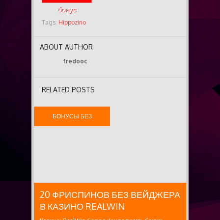
бонус
Tags:
Hippozino
ABOUT AUTHOR
fredooc
RELATED POSTS
БОНУСЫ БЕЗ
ВЕЙДЖЕРА
20 ФРИСПИНОВ БЕЗ ВЕЙДЖЕРА
В КАЗИНО REALWIN