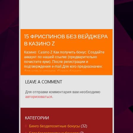
ВЕЙДЖЕРА
15 ФРИСПИНОВ БЕЗ ВЕЙДЖЕРА
В КАЗИНО Z
Казино: Casino Z Как получить бонус: Создайте
аккаунт по нашей ссылке (предварительно
почистите куки). После регистрации и
подтверждения e-mail Для кого предназначен:
Для новых игроков. Сумма бонуса:
Зарегистрируйтесь по нашей ссылке и получите
15 бесплатных спинов. Сразу после...
LEAVE A COMMENT
Для отправки комментария вам необходимо
авторизоваться
.
КАТЕГОРИИ
Бинго бездепозитные бонусы
(32)