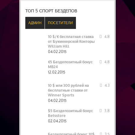
ТОП 5 СПОРТ БЕЗДЕПОВ
АДМИН
ПОСЕТИТЕЛИ
10 $/€ бесплатная ставка
4.8
от Букмекерской Конторы
William Hill
04.02.2015
€5 Бездепозитный бонус
4.8
MB24
12.02.2015
10 $ или 300 рублей на
4.3
бесплатные ставки от
Winner Sports
04.02.2015
$5 Бездепозитный бонус
3.8
Betsstore
02.04.2015
Бездепозитный бонус 10$
3.5