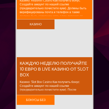
Казино: RealWin Casino Как получить бонус:
Создайте аккаунт по нашей ссылке
(предварительно почистите куки). Должны быть
верифицированы почта и телефон а также
должен быть совершен хоть один депозит от
1000 RUB, 15$ и 1 ставка на депозит. Для кого
предназначен: Для новых игроков. Сумма...
КАЗИНО
БЕЗДЕПОЗИТНЫЕ
БОНУСЫ
КАЖДУЮ НЕДЕЛЮ ПОЛУЧАЙТЕ
10 ЕВРО В LIVE КАЗИНО ОТ SLOT
BOX
Казино: Slot Box Casino Как получить бонус:
Создайте аккаунт по нашей ссылке
(предварительно почистите куки). После
регистрации и подтверждения e-mail Для кого
предназначен: Для новых игроков. Сумма бонуса:
БОНУСЫ БЕЗ
Внесите депозит в размере 50+ евро, затем
сделайте ставку на общую сумму 200...