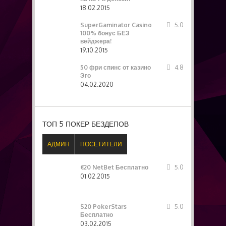
18.02.2015
SuperGaminator Casino
5.0
100% бонус БЕЗ
вейджера!
19.10.2015
50 фри спинс от казино
4.8
Эго
04.02.2020
ТОП 5 ПОКЕР БЕЗДЕПОВ
АДМИН
ПОСЕТИТЕЛИ
€20 NetBet Бесплатно
5.0
01.02.2015
$20 PokerStars
5.0
Бесплатно
03.02.2015