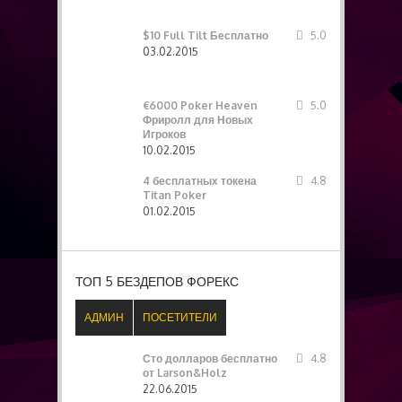
$10 Full Tilt Бесплатно
5.0
03.02.2015
€6000 Poker Heaven
5.0
Фриролл для Новых
Игроков
10.02.2015
4 бесплатных токена
4.8
Titan Poker
01.02.2015
ТОП 5 БЕЗДЕПОВ ФОРЕКС
АДМИН
ПОСЕТИТЕЛИ
Сто долларов бесплатно
4.8
от Larson&Holz
22.06.2015