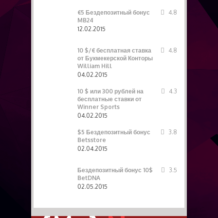
€5 Бездепозитный бонус
4.8
MB24
12.02.2015
10 $/€ бесплатная ставка
4.8
от Букмекерской Конторы
William Hill
04.02.2015
10 $ или 300 рублей на
4.3
бесплатные ставки от
Winner Sports
04.02.2015
$5 Бездепозитный бонус
3.8
Betsstore
02.04.2015
Бездепозитный бонус 10$
3.5
BetDNA
02.05.2015