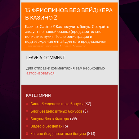
15 ФРИСПИНОВ БЕЗ ВЕЙДЖЕРА
В КАЗИНО Z
Казино: Casino Z Как получить бонус: Создайте
аккаунт по нашей ссылке (предварительно
почистите куки). После регистрации и
подтверждения e-mail Для кого предназначен:
Для новых игроков. Сумма бонуса:
Зарегистрируйтесь по нашей ссылке и получите
15 бесплатных спинов. Сразу после...
LEAVE A COMMENT
Для отправки комментария вам необходимо
авторизоваться
.
КАТЕГОРИИ
Бинго бездепозитные бонусы
(32)
Блог бездепозитных бонусов
(3)
Бонусы без вейджера
(99)
Видео о бездепах
(6)
Казино бездепозитные бонусы
(813)