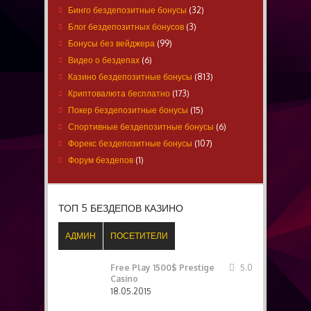
Бинго бездепозитные бонусы
(32)
Блог бездепозитных бонусов
(3)
Бонусы без вейджера
(99)
Видео о бездепах
(6)
Казино бездепозитные бонусы
(813)
Криптовалюта бесплатно
(173)
Покер бездепозитные бонусы
(15)
Спортивные бездепозитные бонусы
(6)
Форекс бездепозитные бонусы
(107)
Форум бездепов
(1)
ТОП 5 БЕЗДЕПОВ КАЗИНО
АДМИН
ПОСЕТИТЕЛИ
Free Play 1500$ Prestige
5.0
Casino
18.05.2015