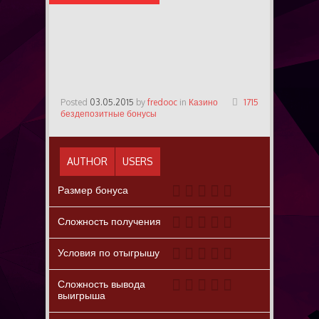
БЕЗДЕПОЗИТНЫЕ
БОНУСЫ
Posted
03.05.2015
by
fredooc
in
Казино
1715
бездепозитные бонусы
AUTHOR
USERS
Размер бонуса
Сложность получения
Условия по отыгрышу
Сложность вывода
выигрыша