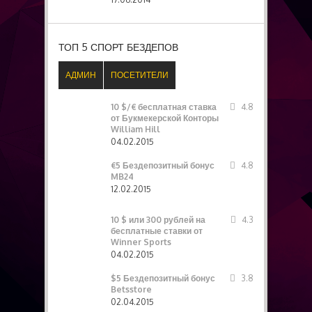
ТОП 5 СПОРТ БЕЗДЕПОВ
АДМИН
ПОСЕТИТЕЛИ
10 $/€ бесплатная ставка
4.8
от Букмекерской Конторы
William Hill
04.02.2015
€5 Бездепозитный бонус
4.8
MB24
12.02.2015
10 $ или 300 рублей на
4.3
бесплатные ставки от
Winner Sports
04.02.2015
$5 Бездепозитный бонус
3.8
Betsstore
02.04.2015