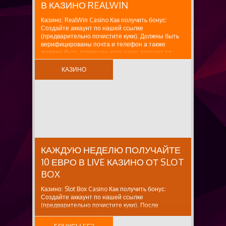
В КАЗИНО REALWIN
Казино: RealWin Casino Как получить бонус:
Создайте аккаунт по нашей ссылке
(предварительно почистите куки). Должны быть
верифицированы почта и телефон а также
должен быть совершен хоть один депозит от
1000 RUB, 15$ и 1 ставка на депозит. Для кого
предназначен: Для новых игроков. Сумма...
КАЗИНО
БЕЗДЕПОЗИТНЫЕ
БОНУСЫ
КАЖДУЮ НЕДЕЛЮ ПОЛУЧАЙТЕ
10 ЕВРО В LIVE КАЗИНО ОТ SLOT
BOX
Казино: Slot Box Casino Как получить бонус:
Создайте аккаунт по нашей ссылке
(предварительно почистите куки). После
регистрации и подтверждения e-mail Для кого
предназначен: Для новых игроков. Сумма бонуса: