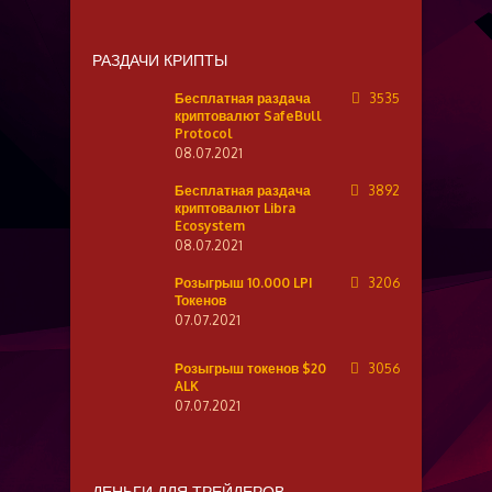
РАЗДАЧИ КРИПТЫ
Бесплатная раздача
3535
криптовалют SafeBull
Protocol
08.07.2021
Бесплатная раздача
3892
криптовалют Libra
Ecosystem
08.07.2021
Розыгрыш 10.000 LPI
3206
Токенов
07.07.2021
Розыгрыш токенов $20
3056
ALK
07.07.2021
ДЕНЬГИ ДЛЯ ТРЕЙДЕРОВ