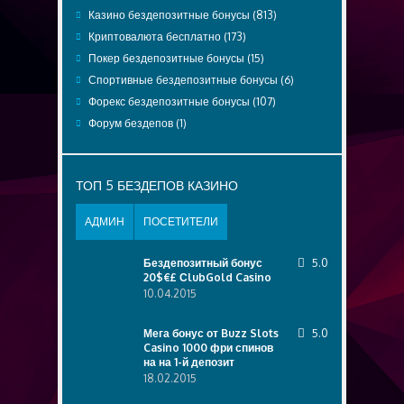
Казино бездепозитные бонусы
(813)
Криптовалюта бесплатно
(173)
Покер бездепозитные бонусы
(15)
Спортивные бездепозитные бонусы
(6)
Форекс бездепозитные бонусы
(107)
Форум бездепов
(1)
ТОП 5 БЕЗДЕПОВ КАЗИНО
АДМИН
ПОСЕТИТЕЛИ
Бездепозитный бонус
5.0
20$€£ СlubGold Casino
10.04.2015
Мега бонус от Buzz Slots
5.0
Casino 1000 фри спинов
на на 1-й депозит
18.02.2015