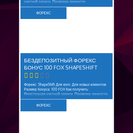
учетной записи. Проверка личности.
Подтвердите свою электронную почту и номер
телефона. Условия снятия бонуса: Применяются
ФОРЕКС
общие условия. Дополнительная информация:
Бонус доступен до 31...
БЕЗДЕПОЗИТНЫЕ
БОНУСЫ
БЕЗДЕПОЗИТНЫЙ ФОРЕКС
БОНУС 100 FOX SHAPESHIFT
Форекс: ShapeShift Для кого: Для новых клиентов
Размер бонуса: 100 FOX Как получить:
Регистрация учетной записи. Проверка личности.
Подключите кошелек к Portis или аппаратный
кошелек на веб-сайте. Условия снятия бонуса:
ФОРЕКС
Применяются общие условия. Дополнительная
информация: Бонус...
БЕЗДЕПОЗИТНЫЕ
БОНУСЫ