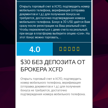
Открыть торговый счет в XCFD, подтвердить номер
мобильного телефона, верификация (отправка
документов и т.д.) для получения бонуса не
требуются, достаточно подтверждения номера
мобильного телефона. Бонус в 30 USD даётся Вам
сразу после регистрации на Ваш реальный счет.
Чтобы переключиться с демо-счета на реальный,
при входе в платформу выберите опцию «Live». На
этот бонус можно торговать, ..
4.0
SUMMARY
$30 БЕЗ ДЕПОЗИТА ОТ
БРОКЕРА XCFD
Открыть торговый счет в XCFD, подтвердить
номер мобильного телефона, верификация
(отправка документов и т.д.) для получения
бонуса не требуются, достаточно
подтверждения номера мобильного телефона.