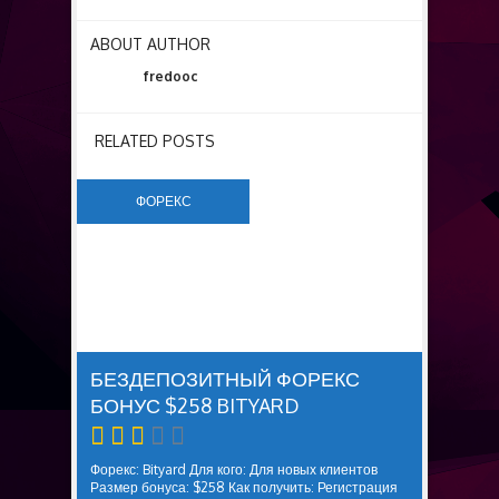
ABOUT AUTHOR
fredooc
RELATED POSTS
ФОРЕКС
БЕЗДЕПОЗИТНЫЕ
БОНУСЫ
БЕЗДЕПОЗИТНЫЙ ФОРЕКС
БОНУС $258 BITYARD
Форекс: Bityard Для кого: Для новых клиентов
Размер бонуса: $258 Как получить: Регистрация