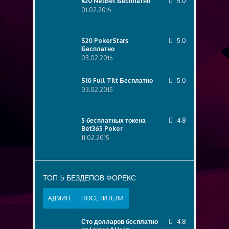
€20 NetBet Бесплатно
5.0
01.02.2015
$20 PokerStars
5.0
Бесплатно
03.02.2015
$10 Full Tilt Бесплатно
5.0
03.02.2015
5 бесплатных токена
4.8
Bet365 Poker
11.02.2015
ТОП 5 БЕЗДЕПОВ ФОРЕКС
АДМИН
ПОСЕТИТЕЛИ
Сто долларов бесплатно
4.8