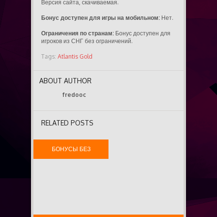
Версия сайта, скачиваемая.
Бонус доступен для игры на мобильном:
Нет.
Ограничения по странам:
Бонус доступен для
игроков из СНГ без ограничений.
Tags:
Atlantis Gold
ABOUT AUTHOR
fredooc
RELATED POSTS
БОНУСЫ БЕЗ
ВЕЙДЖЕРА