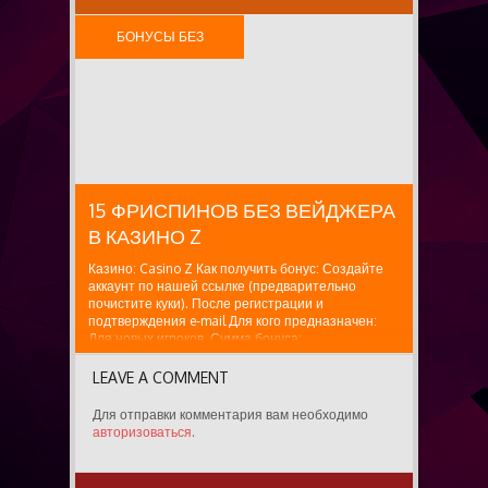
регистрации и подтверждения e-mail Для кого
предназначен: Для новых игроков. Сумма бонуса:
БОНУСЫ БЕЗ
Внесите депозит в размере 50+ евро, затем
сделайте ставку на общую сумму 200...
ВЕЙДЖЕРА
15 ФРИСПИНОВ БЕЗ ВЕЙДЖЕРА
В КАЗИНО Z
Казино: Casino Z Как получить бонус: Создайте
аккаунт по нашей ссылке (предварительно
почистите куки). После регистрации и
подтверждения e-mail Для кого предназначен:
Для новых игроков. Сумма бонуса:
Зарегистрируйтесь по нашей ссылке и получите
15 бесплатных спинов. Сразу после...
LEAVE A COMMENT
Для отправки комментария вам необходимо
авторизоваться
.