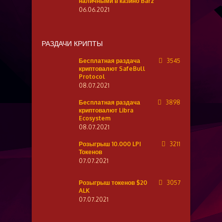
наличными в казино Barz
06.06.2021
РАЗДАЧИ КРИПТЫ
Бесплатная раздача
3545
криптовалют SafeBull
Protocol
08.07.2021
Бесплатная раздача
3898
криптовалют Libra
Ecosystem
08.07.2021
Розыгрыш 10.000 LPI
3211
Токенов
07.07.2021
Розыгрыш токенов $20
3057
ALK
07.07.2021