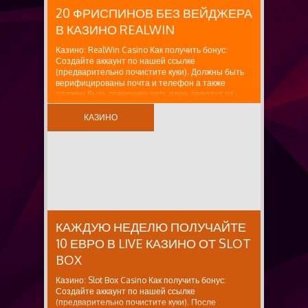
20 ФРИСПИНОВ БЕЗ ВЕЙДЖЕРА
В КАЗИНО REALWIN
Казино: RealWin Casino Как получить бонус:
Создайте аккаунт по нашей ссылке
(предварительно почистите куки). Должны быть
верифицированы почта и телефон а также
должен быть совершен хоть один депозит от
1000 RUB, 15$ и 1 ставка на депозит. Для кого
предназначен: Для новых игроков. Сумма...
КАЗИНО
БЕЗДЕПОЗИТНЫЕ
БОНУСЫ
КАЖДУЮ НЕДЕЛЮ ПОЛУЧАЙТЕ
10 ЕВРО В LIVE КАЗИНО ОТ SLOT
BOX
Казино: Slot Box Casino Как получить бонус:
Создайте аккаунт по нашей ссылке
(предварительно почистите куки). После