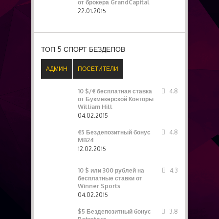
от брокера GrandCapital
22.01.2015
ТОП 5 СПОРТ БЕЗДЕПОВ
АДМИН
ПОСЕТИТЕЛИ
10 $/€ бесплатная ставка
4.8
от Букмекерской Конторы
William Hill
04.02.2015
€5 Бездепозитный бонус
4.8
MB24
12.02.2015
10 $ или 300 рублей на
4.3
бесплатные ставки от
Winner Sports
04.02.2015
$5 Бездепозитный бонус
3.8