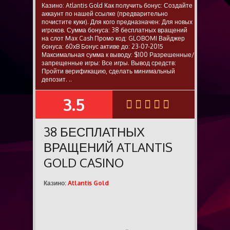
Казино: Atlantis Gold Как получить бонус: Создайте
аккаунт по нашей ссылке (предварительно
почистите куки). Для кого предназначен: Для новых
игроков. Сумма бонуса: 38 бесплатных вращений
на слот Max Cash Промо код: GLOBOMI Вайджер
бонуса: 60xB Бонус активе до: 23-07-2015
Максимальная сумма к выводу: $100 Разрешенные/
запрещенные игры: Все игры. Вывод средств:
Пройти верификацию, сделать минимальный
депозит. ..
3.5
SUMMARY
38 БЕСПЛАТНЫХ
ВРАЩЕНИЙ ATLANTIS
GOLD CASINO
Казино:
Atlantis Gold