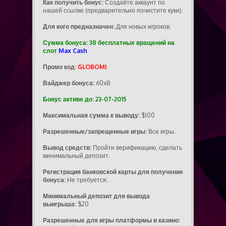
Как получить бонус:
Создайте аккаунт по
нашей ссылке (предварительно почистите куки).
Для кого предназначен:
Для новых игроков.
Сумма бонуса: 38 бесплатных вращений на
слот
Max Cash
Промо код:
GLOBOMI
Вайджер бонуса:
60xB
Бонус активе до: 23-07-2015
Максимальная сумма к выводу:
$100
Разрешенные/запрещенные игры:
Все игры.
Вывод средств:
Пройти верификацию, сделать
минимальный депозит.
Регистрация банковской карты для получение
бонуса:
Не требуется.
Минимальный депозит для вывода
выигрыша:
$20
Разрешенные для игры платформы в казино: