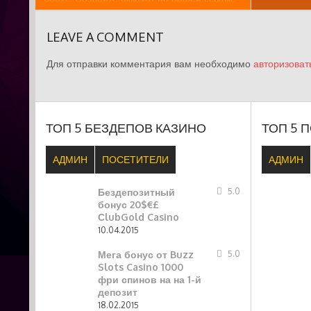
Казино: Sl
(предварительно почистите куки). Должны
бонус: Соз
быть верифицированы почта и телефон а
(предварит
LEAVE A COMMENT
также должен быть совершен хоть один
регистраци
депозит от 1000 RUB, 15$ и 1 ставка на
кого предн
депозит. Для кого предназначен: Для
Для отправки комментария вам необходимо
авторизоват
Сумма бону
новых игроков. Сумма...
50+ евро, 
сумму 200.
ТОП 5 БЕЗДЕПОВ КАЗИНО
ТОП 5 
АДМИН
ПОСЕТИТЕЛИ
АДМИН
Бездепозитный
5.0
бонус 20$€£
СlubGold Casino
10.04.2015
Мега бонус от Buzz
5.0
Slots Casino 1000
фри спинов на на 1-й
депозит
18.02.2015