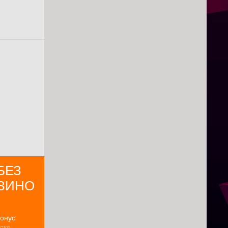
БЕЗ
АЗИНО
онус:
лке