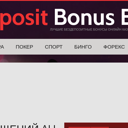
posit
Bonus 
ЛУЧШИЕ БЕЗДЕПОЗИТНЫЕ БОНУСЫ ОНЛАЙН КАЗИ
РА
ПОКЕР
СПОРТ
БИНГО
ФОРЕКС