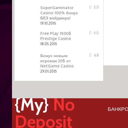
SuperGaminator
5.0
Casino 100% бонус
БЕЗ вейджера!
19.10.2015
Free Play 1500$
5.0
Prestige Casino
18.05.2015
Бонус новым
4.8
игрокам 20$ от
NetGame Casino
29.01.2015
{My}
No
БАНКРО
Deposit