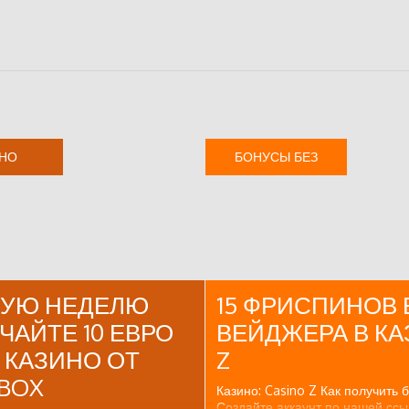
ИНО
БОНУСЫ БЕЗ
ЗИТНЫЕ
ВЕЙДЖЕРА
УСЫ
УЮ НЕДЕЛЮ
15 ФРИСПИНОВ 
ЧАЙТЕ 10 ЕВРО
ВЕЙДЖЕРА В К
E КАЗИНО ОТ
Z
 BOX
Казино: Casino Z Как получить б
Создайте аккаунт по нашей ссы