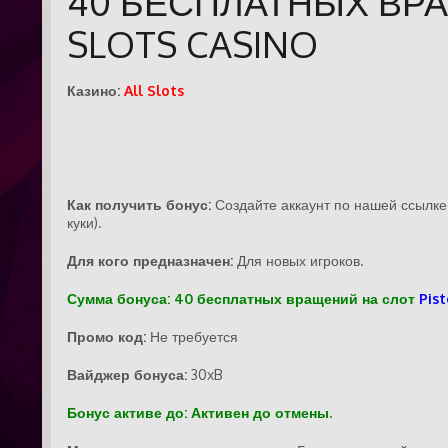
40 БЕСПЛАТНЫХ ВР
SLOTS CASINO
Казино:
All Slots
Как получить бонус:
Создайте аккаунт по нашей ссылке
куки).
Для кого предназначен:
Для новых игроков.
Сумма бонуса: 40 бесплатных вращений на слот
Pist
Промо код:
Не требуется
Вайджер бонуса:
30xB
Бонус активе до: Активен до отмены.