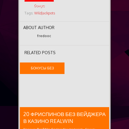
бонус
Tags:
WildJackpots
ABOUT AUTHOR
fredooc
RELATED POSTS
БОНУСЫ БЕЗ
ВЕЙДЖЕРА
20 ФРИСПИНОВ БЕЗ ВЕЙДЖЕРА
В КАЗИНО REALWIN