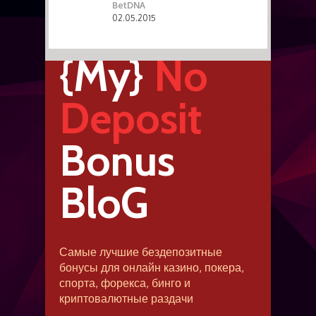
BetDNA
02.05.2015
{My}
No
Deposit
Bonus
BloG
Самые лучшие бездепозитные
бонусы для онлайн казино, покера,
спорта, форекса, бинго и
криптовалютные раздачи