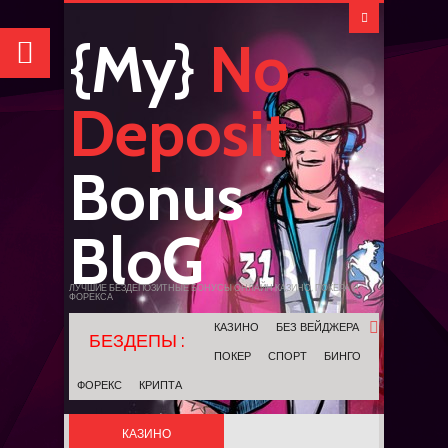
{My}
No
Deposit
Bonus
BloG
ЛУЧШИЕ БЕЗДЕПОЗИТНЫЕ БОНУСЫ ОНЛАЙН КАЗИНО, ПОКЕРА И
ФОРЕКСА
КАЗИНО
БЕЗ ВЕЙДЖЕРА
ПОКЕР
СПОРТ
БИНГО
ФОРЕКС
КРИПТА
КАЗИНО