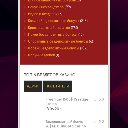
Блог бездепозитных бонусов
(3)
Бонусы без вейджера
(99)
Видео о бездепах
(6)
Казино бездепозитные бонусы
(813)
Криптовалюта бесплатно
(173)
Покер бездепозитные бонусы
(15)
Спортивные бездепозитные бонусы
(6)
Форекс бездепозитные бонусы
(107)
Форум бездепов
(1)
ТОП 5 БЕЗДЕПОВ КАЗИНО
АДМИН
ПОСЕТИТЕЛИ
Free Play 1500$ Prestige
5.0
Casino
18.05.2015
Бездепозитный бонус
5.0
20$€£ СlubGold Casino