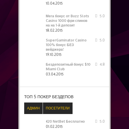
10.04.2015
Мега бонус от Buzz Slots
5.0
Casino 1000 фри спинов
на на 1-й депозит
18.02.2015
SuperGaminator Casino
5.0
100% бонус БЕЗ
вейджера!
19.10.2015
Бездепозитный бонус $10
4.8
Miami Club
03.04.2015
ТОП 5 ПОКЕР БЕЗДЕПОВ
АДМИН
ПОСЕТИТЕЛИ
€20 NetBet Бесплатно
5.0
01.02.2015