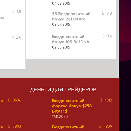
04.02.2015
4.5
$5 Бездепозитный
3.8
ра
бонус Betsstore
02.04.2015
Бездепозитный
3.5
4.5
бонус 10$ BetDNA
02.05.2015
ДЕНЬГИ ДЛЯ ТРЕЙДЕРОВ
ча
3536
Бездепозитный
4812
форекс бонус $258
Bityard
17.11.2020
ча
3893
Бездепозитный
4909