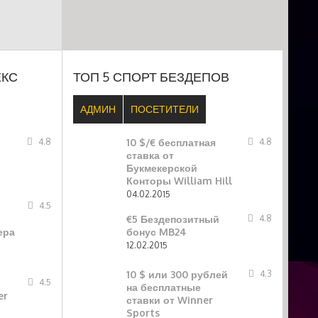
сплатных
ЕКС
ТОП 5 СПОРТ БЕЗДЕПОВ
АДМИН
ПОСЕТИТЕЛИ
4.8
10 $/€ бесплатная
4.8
ставка от
Букмекерской
Конторы William Hill
04.02.2015
4.5
€5 Бездепозитный
4.8
ера
бонус MB24
12.02.2015
10 $ или 300 рублей
4.3
4.5
на бесплатные
er
ставки от Winner
Sports