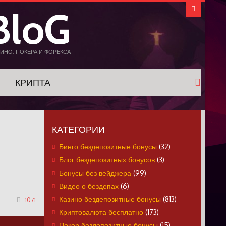
BloG
НО, ПОКЕРА И ФОРЕКСА
КРИПТА
КАТЕГОРИИ
Бинго бездепозитные бонусы
(32)
Блог бездепозитных бонусов
(3)
Бонусы без вейджера
(99)
Видео о бездепах
(6)
Казино бездепозитные бонусы
(813)
1071
Криптовалюта бесплатно
(173)
Покер бездепозитные бонусы
(15)