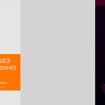
БЕЗ
АЗИНО
онус:
лке
). После
-mail Для
гроков.
сь по