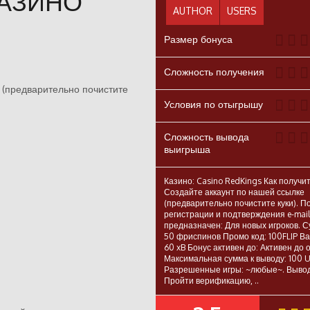
КАЗИНО
AUTHOR
USERS
Размер бонуса
Сложность получения
 (предварительно почистите
Условия по отыгрышу
Сложность вывода
выигрыша
Казино: Casino RedKings Как получит
Создайте аккаунт по нашей ссылке
(предварительно почистите куки). П
регистрации и подтверждения e-mail
предназначен: Для новых игроков. С
50 фриспинов Промо код: 100FLIP В
60 xB Бонус активен до: Активен до 
Максимальная сумма к выводу: 100 
Разрешенные игры: ~любые~. Вывод
Пройти верификацию, ..