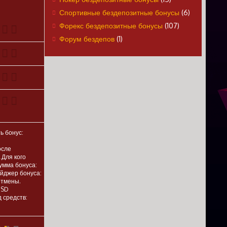
Спортивные бездепозитные бонусы
(6)
Форекс бездепозитные бонусы
(107)
Форум бездепов
(1)
ь бонус:
осле
 Для кого
умма бонуса:
айджер бонуса:
отмены.
USD
 средств: