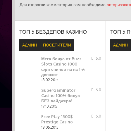
кого предн
депозит. Для кого предназначен: Для
Для отправки комментария вам необходимо
авторизоват
Сумма бону
новых игроков. Сумма...
50+ евро, 
сумму 200.
ТОП 5 БЕЗДЕПОВ КАЗИНО
ТОП 5 
АДМИН
ПОСЕТИТЕЛИ
АДМИН
Мега бонус от Buzz
5.0
Slots Casino 1000
фри спинов на на 1-й
депозит
18.02.2015
SuperGaminator
5.0
Casino 100% бонус
БЕЗ вейджера!
19.10.2015
Free Play 1500$
5.0
Prestige Casino
18.05.2015