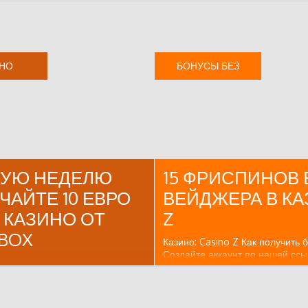
ИНО
БОНУСЫ БЕЗ
ЗИТНЫЕ
ВЕЙДЖЕРА
УСЫ
УЮ НЕДЕЛЮ
15 ФРИСПИНОВ 
ЧАЙТЕ 10 ЕВРО
ВЕЙДЖЕРА В К
E КАЗИНО ОТ
Z
 BOX
Казино: Casino Z Как получить б
Создайте аккаунт по нашей ссы
ot Box Casino Как получить
(предварительно почистите куки
дайте аккаунт по нашей ссылке
регистрации и подтверждения e
ельно почистите куки). После
кого предназначен: Для новых и
и и подтверждения e-mail Для
Сумма бонуса: Зарегистрируйте