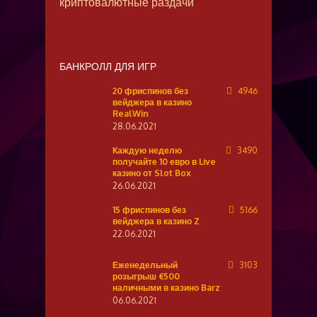
криптовалютные раздачи
БАНКРОЛЛ ДЛЯ ИГР
20 фриспинов без
4946
вейджера в казино
RealWin
28.06.2021
Каждую неделю
3490
получайте 10 евро в Live
казино от Slot Box
26.06.2021
15 фриспинов без
5166
вейджера в казино Z
22.06.2021
Еженедельный
3103
розыгрыш €500
наличными в казино Barz
06.06.2021