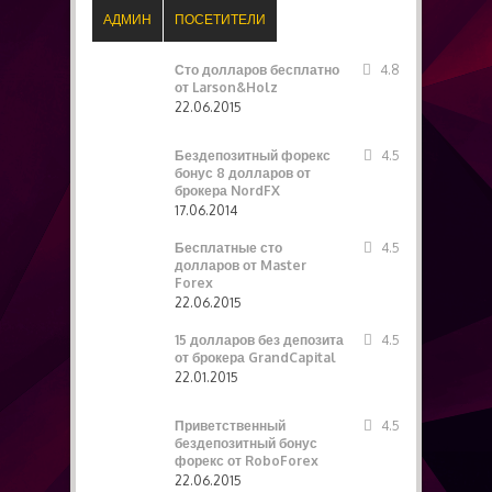
АДМИН
ПОСЕТИТЕЛИ
Сто долларов бесплатно
4.8
от Larson&Holz
22.06.2015
Бездепозитный форекс
4.5
бонус 8 долларов от
брокера NordFX
17.06.2014
Бесплатные сто
4.5
долларов от Master
Forex
22.06.2015
15 долларов без депозита
4.5
от брокера GrandCapital
22.01.2015
Приветственный
4.5
бездепозитный бонус
форекс от RoboForex
22.06.2015