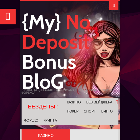
{My}
No
Deposit
Bonus
BloG
ЛУЧШИЕ БЕЗДЕПОЗИТНЫЕ БОНУСЫ ОНЛАЙН КАЗИНО, ПОКЕРА И
ФОРЕКСА
КАЗИНО
БЕЗ ВЕЙДЖЕРА
ПОКЕР
СПОРТ
БИНГО
ФОРЕКС
КРИПТА
КАЗИНО