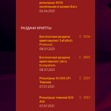
розыгрыш €500
наличными в казино Barz
06.06.2021
РАЗДАЧИ КРИПТЫ
Бесплатная раздача
3536
криптовалют SafeBull
Protocol
08.07.2021
Бесплатная раздача
3893
криптовалют Libra
Ecosystem
08.07.2021
Розыгрыш 10.000 LPI
3207
Токенов
07.07.2021
Розыгрыш токенов $20
3057
ALK
07.07.2021