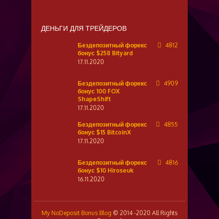
ДЕНЬГИ ДЛЯ ТРЕЙДЕРОВ
Бездепозитный форекс
4812
бонус $258 Bityard
17.11.2020
Бездепозитный форекс
4909
бонус 100 FOX
ShapeShift
17.11.2020
Бездепозитный форекс
4855
бонус $15 BitcoinX
17.11.2020
Бездепозитный форекс
4816
бонус $10 Hiroseuk
16.11.2020
My NoDeposit Bonus Blog
© 2014 -2020 All Rights