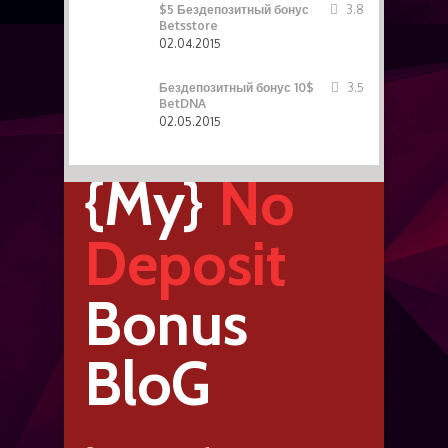
$5 Бездепозитный бонус
3.8
Betsstore
02.04.2015
Бездепозитный бонус 10$
3.5
BetDNA
02.05.2015
{My}
No
Deposit
Bonus
BloG