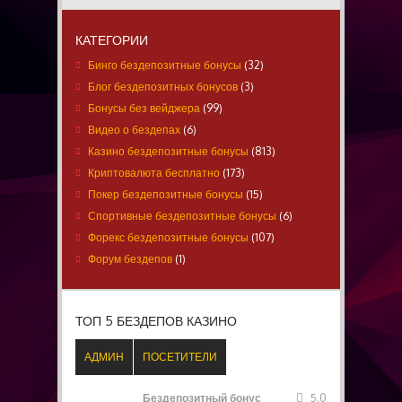
КАТЕГОРИИ
Бинго бездепозитные бонусы
(32)
Блог бездепозитных бонусов
(3)
Бонусы без вейджера
(99)
Видео о бездепах
(6)
Казино бездепозитные бонусы
(813)
Криптовалюта бесплатно
(173)
Покер бездепозитные бонусы
(15)
Спортивные бездепозитные бонусы
(6)
Форекс бездепозитные бонусы
(107)
Форум бездепов
(1)
ТОП 5 БЕЗДЕПОВ КАЗИНО
АДМИН
ПОСЕТИТЕЛИ
Бездепозитный бонус
5.0