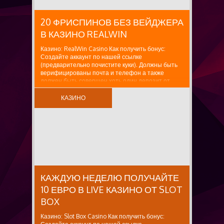
20 ФРИСПИНОВ БЕЗ ВЕЙДЖЕРА
В КАЗИНО REALWIN
Казино: RealWin Casino Как получить бонус:
Создайте аккаунт по нашей ссылке
(предварительно почистите куки). Должны быть
верифицированы почта и телефон а также
должен быть совершен хоть один депозит от
1000 RUB, 15$ и 1 ставка на депозит. Для кого
предназначен: Для новых игроков. Сумма...
КАЗИНО
БЕЗДЕПОЗИТНЫЕ
БОНУСЫ
КАЖДУЮ НЕДЕЛЮ ПОЛУЧАЙТЕ
10 ЕВРО В LIVE КАЗИНО ОТ SLOT
BOX
Казино: Slot Box Casino Как получить бонус: