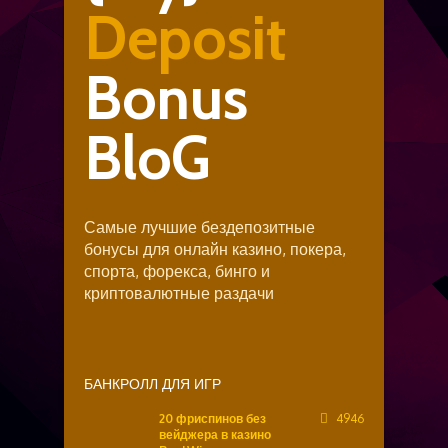
Deposit
Bonus
BloG
Самые лучшие бездепозитные
бонусы для онлайн казино, покера,
спорта, форекса, бинго и
криптовалютные раздачи
БАНКРОЛЛ ДЛЯ ИГР
20 фриспинов без
4946
вейджера в казино