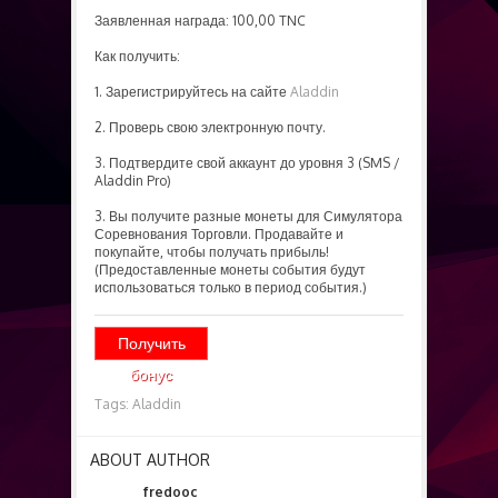
Заявленная награда: 100,00 TNC
Как получить:
1. Зарегистрируйтесь на сайте
Aladdin
2. Проверь свою электронную почту.
3. Подтвердите свой аккаунт до уровня 3 (SMS /
Aladdin Pro)
3. Вы получите разные монеты для Симулятора
Соревнования Торговли. Продавайте и
покупайте, чтобы получать прибыль!
(Предоставленные монеты события будут
использоваться только в период события.)
Получить
бонус
Tags:
Aladdin
ABOUT AUTHOR
fredooc