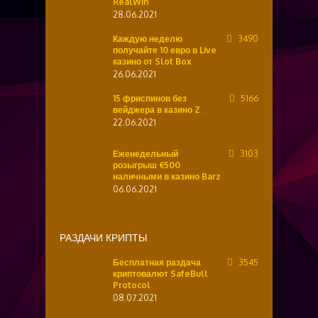
RealWin
28.06.2021
Каждую неделю
3490
получайте 10 евро в Live
казино от Slot Box
26.06.2021
15 фриспинов без
5166
вейджера в казино Z
22.06.2021
Еженедельный
3103
розыгрыш €500
наличными в казино Barz
06.06.2021
РАЗДАЧИ КРИПТЫ
Бесплатная раздача
3545
криптовалют SafeBull
Protocol
08.07.2021