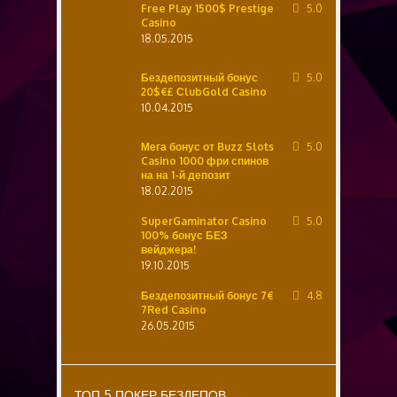
Free Play 1500$ Prestige
5.0
Casino
18.05.2015
Бездепозитный бонус
5.0
20$€£ СlubGold Casino
10.04.2015
Мега бонус от Buzz Slots
5.0
Casino 1000 фри спинов
на на 1-й депозит
18.02.2015
SuperGaminator Casino
5.0
100% бонус БЕЗ
вейджера!
19.10.2015
Бездепозитный бонус 7€
4.8
7Red Casino
26.05.2015
ТОП 5 ПОКЕР БЕЗДЕПОВ