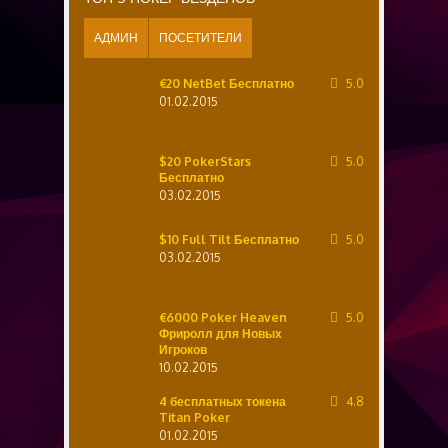
АДМИН
ПОСЕТИТЕЛИ
€20 NetBet Бесплатно
5.0
01.02.2015
$20 PokerStars
5.0
Бесплатно
03.02.2015
$10 Full Tilt Бесплатно
5.0
03.02.2015
€6000 Poker Heaven
5.0
Фриролл для Новых
Игроков
10.02.2015
4 бесплатных токена
4.8
Titan Poker
01.02.2015