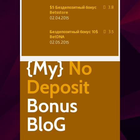
$5 Бездепозитный бонус
3.8
Betsstore
02.04.2015
Бездепозитный бонус 10$
3.5
BetDNA
02.05.2015
{My}
No
Deposit
Bonus
BloG