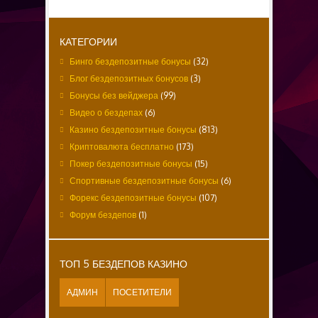
КАТЕГОРИИ
Бинго бездепозитные бонусы
(32)
Блог бездепозитных бонусов
(3)
Бонусы без вейджера
(99)
Видео о бездепах
(6)
Казино бездепозитные бонусы
(813)
Криптовалюта бесплатно
(173)
Покер бездепозитные бонусы
(15)
Спортивные бездепозитные бонусы
(6)
Форекс бездепозитные бонусы
(107)
Форум бездепов
(1)
ТОП 5 БЕЗДЕПОВ КАЗИНО
АДМИН
ПОСЕТИТЕЛИ