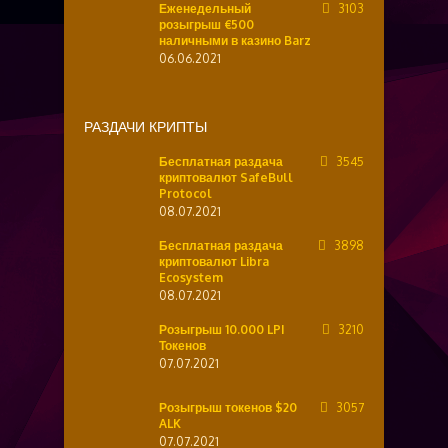
Еженедельный
3103
розыгрыш €500
наличными в казино Barz
06.06.2021
РАЗДАЧИ КРИПТЫ
Бесплатная раздача
3545
криптовалют SafeBull
Protocol
08.07.2021
Бесплатная раздача
3898
криптовалют Libra
Ecosystem
08.07.2021
Розыгрыш 10.000 LPI
3210
Токенов
07.07.2021
Розыгрыш токенов $20
3057
ALK
07.07.2021