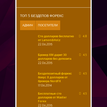
ТОП 5 БЕЗДЕПОВ ФОРЕКС
АДМИН
ПОСЕТИТЕЛИ
Сто долларов бесплатно
4.8
от Larson&Holz
22.06.2015
Брокер XM дарит 30
4.5
долларов без депозита
22.06.2015
Бездепозитный форекс
4.5
бонус 8 долларов от
брокера NordFX
17.06.2014
Бесплатные сто
4.5
долларов от Master
Forex
22.06.2015