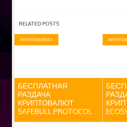
RELATED POSTS
КРИПТОВАЛЮТА
КРИПТО
БЕСПЛАТНО
БЕСПЛ
БЕСПЛАТНАЯ
БЕСП
РАЗДАЧА
РАЗД
КРИПТОВАЛЮТ
КРИП
SAFEBULL PROTOCOL
ECOS
SafeBull Protocol - это токен
Libra Ecos
децентрализованного финансирования
основе бло