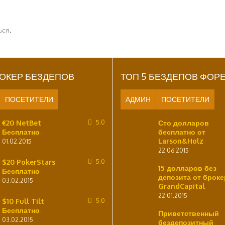
фонд, позволяющий инвестора
екущих проблем и улучшения
выгоду из роста и успеха рынка
ектронной коммерции.
площадок самым простым и
 награда: 50 LC ($25) Как
ься
.
эффективным...
. Посетите Airdrop форму.
ПОКЕР БЕЗДЕПОВ
ТОП 5 БЕЗДЕПОВ ФОР
ПОСЕТИТЕЛИ
АДМИН
ПОСЕТИТЕЛИ
€20 NetBet
5.0
Сто долларов
Бесплатно
бесплатно от
Larson&Holz
01.02.2015
22.06.2015
$20 PokerStars
5.0
15 долларов без
Бесплатно
депозита от броке
03.02.2015
GrandCapital
22.01.2015
$10 Full Tilt
5.0
Бесплатно
Приветственный
03.02.2015
бездепозитный