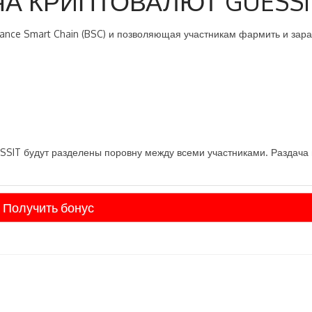
А КРИПТОВАЛЮТ GUESSI
nance Smart Chain (BSC) и позволяющая участникам фармить и зар
SSIT будут разделены поровну между всеми участниками. Раздача 
Получить бонус