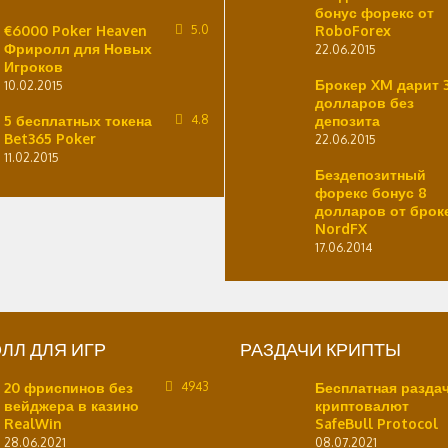
бонус форекс от
€6000 Poker Heaven
5.0
RoboForex
Фриролл для Новых
22.06.2015
Игроков
Брокер XM дарит 
10.02.2015
долларов без
5 бесплатных токена
4.8
депозита
Bet365 Poker
22.06.2015
11.02.2015
Бездепозитный
форекс бонус 8
долларов от брок
NordFX
17.06.2014
ЛЛ ДЛЯ ИГР
РАЗДАЧИ КРИПТЫ
20 фриспинов без
4943
Бесплатная разда
вейджера в казино
криптовалют
RealWin
SafeBull Protocol
28.06.2021
08.07.2021