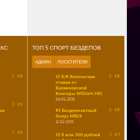
м извлечь
 стартовых
ЕКС
ТОП 5 СПОРТ БЕЗДЕПОВ
АДМИН
ПОСЕТИТЕЛИ
4.8
10 $/€ бесплатная
4.8
ставка от
Букмекерской
Конторы William Hill
04.02.2015
4.5
ра
€5 Бездепозитный
4.8
бонус MB24
12.02.2015
4.5
10 $ или 300 рублей
4.3