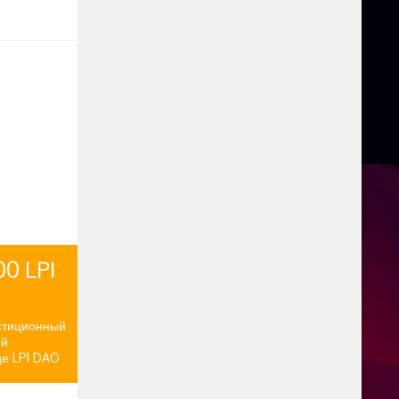
0 LPI
стиционный
ой
де LPI DAO
Индексный