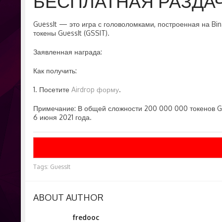
БЕСПЛАТНАЯ РАЗДАЧ
GuessIt — это игра с головоломками, построенная на Bi
токены GuessIt (GSSIT).
Заявленная награда:
Как получить:
1. Посетите
Airdrop форму
.
Примечание: В общей сложности 200 000 000 токенов G
6 июня 2021 года.
Tags:
GuessIt
ABOUT AUTHOR
fredooc