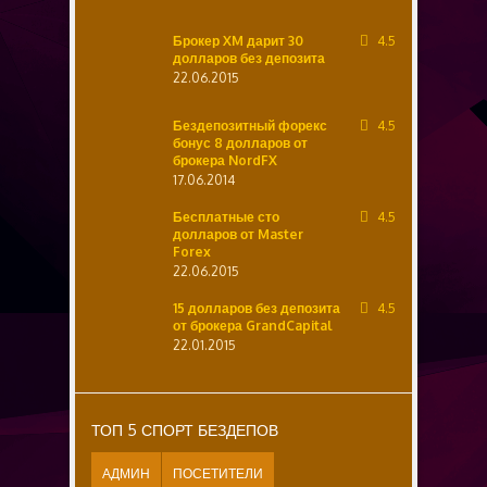
Брокер XM дарит 30
4.5
долларов без депозита
22.06.2015
Бездепозитный форекс
4.5
бонус 8 долларов от
брокера NordFX
17.06.2014
Бесплатные сто
4.5
долларов от Master
Forex
22.06.2015
15 долларов без депозита
4.5
от брокера GrandCapital
22.01.2015
ТОП 5 СПОРТ БЕЗДЕПОВ
АДМИН
ПОСЕТИТЕЛИ