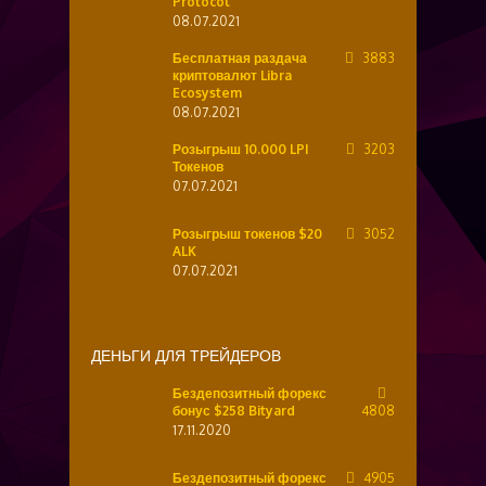
Protocol
08.07.2021
Бесплатная раздача
3883
криптовалют Libra
Ecosystem
08.07.2021
Розыгрыш 10.000 LPI
3203
Токенов
07.07.2021
Розыгрыш токенов $20
3052
ALK
07.07.2021
ДЕНЬГИ ДЛЯ ТРЕЙДЕРОВ
Бездепозитный форекс
бонус $258 Bityard
4808
17.11.2020
Бездепозитный форекс
4905