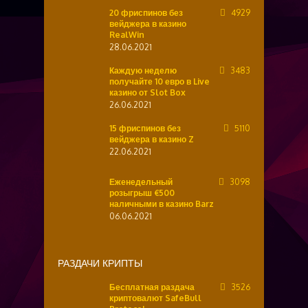
20 фриспинов без
4929
вейджера в казино
RealWin
28.06.2021
Каждую неделю
3483
получайте 10 евро в Live
казино от Slot Box
26.06.2021
15 фриспинов без
5110
вейджера в казино Z
22.06.2021
Еженедельный
3098
розыгрыш €500
наличными в казино Barz
06.06.2021
РАЗДАЧИ КРИПТЫ
Бесплатная раздача
3526
криптовалют SafeBull