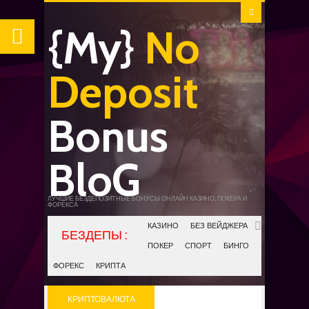
{My}
No
Deposit
Bonus
BloG
ЛУЧШИЕ БЕЗДЕПОЗИТНЫЕ БОНУСЫ ОНЛАЙН КАЗИНО, ПОКЕРА И
ФОРЕКСА
КАЗИНО
БЕЗ ВЕЙДЖЕРА
ПОКЕР
СПОРТ
БИНГО
ФОРЕКС
КРИПТА
КРИПТОВАЛЮТА