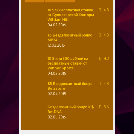
10 $/€ бесплатная ставка
4.8
от Букмекерской Конторы
William Hill
04.02.2015
€5 Бездепозитный бонус
4.8
MB24
12.02.2015
10 $ или 300 рублей на
4.3
бесплатные ставки от
Winner Sports
04.02.2015
$5 Бездепозитный бонус
3.8
Betsstore
02.04.2015
Бездепозитный бонус 10$
3.5
BetDNA
02.05.2015