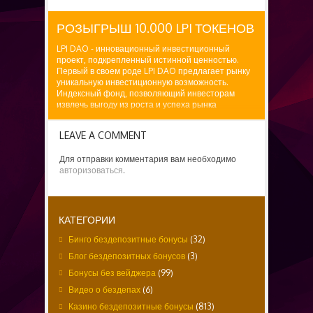
РОЗЫГРЫШ 10.000 LPI ТОКЕНОВ
LPI DAO - инновационный инвестиционный
проект, подкрепленный истинной ценностью.
Первый в своем роде LPI DAO предлагает рынку
уникальную инвестиционную возможность.
Индексный фонд, позволяющий инвесторам
извлечь выгоду из роста и успеха рынка
стартовых площадок самым простым и
эффективным...
LEAVE A COMMENT
Для отправки комментария вам необходимо
авторизоваться
.
КАТЕГОРИИ
Бинго бездепозитные бонусы
(32)
Блог бездепозитных бонусов
(3)
Бонусы без вейджера
(99)
Видео о бездепах
(6)
Казино бездепозитные бонусы
(813)