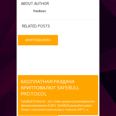
ABOUT AUTHOR
fredooc
RELATED POSTS
КРИПТОВАЛЮТА
БЕСПЛАТНО
БЕСПЛАТНАЯ РАЗДАЧА
КРИПТОВАЛЮТ SAFEBULL
PROTOCOL
SafeBull Protocol - это токен децентрализованного
финансирования (DeFi). SafeBull разрабатывает
обмен невзаимозаменяемых токенов (NFT), а
также благотворительные проекты и