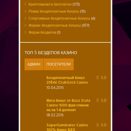
Криптовалюта бесплатно
(173)
Покер бездепозитные бонусы
(15)
Спортивные бездепозитные бонусы
(6)
Форекс бездепозитные бонусы
(107)
Форум бездепов
(1)
ТОП 5 БЕЗДЕПОВ КАЗИНО
АДМИН
ПОСЕТИТЕЛИ
Бездепозитный бонус
5.0
20$€£ СlubGold Casino
10.04.2015
Мега бонус от Buzz Slots
5.0
Casino 1000 фри спинов
на на 1-й депозит
18.02.2015
SuperGaminator Casino
5.0
100% бонус БЕЗ