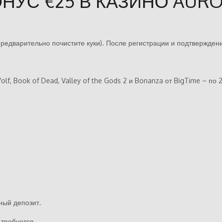
НУС €25 В КАЗИНО AUR
предварительно почистите куки). После регистрации и подтверждени
f, Book of Dead, Valley of the Gods 2 и Bonanza от BigTime – по 
ный депозит.
 требуется.