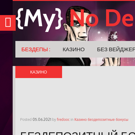
{My}
No De
КАЗИНО
БЕЗ ВЕЙДЖЕ
КАЗИНО
БЕЗДЕПОЗИТНЫЕ
БОНУСЫ
Posted
05.06.2021
by
fredooc
in
Казино бездепозитные бонусы