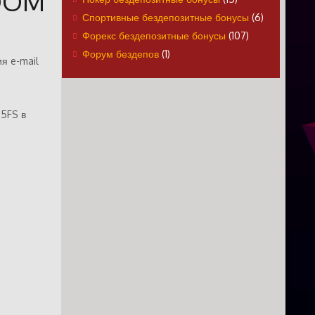
OOM
Спортивные бездепозитные бонусы
(6)
Форекс бездепозитные бонусы
(107)
Форум бездепов
(1)
я e-mail
25FS в