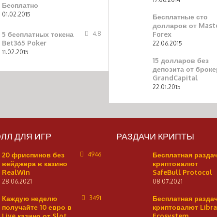
Бесплатно
01.02.2015
Бесплатные сто
долларов от Mast
5 бесплатных токена
4.8
Forex
Bet365 Poker
22.06.2015
11.02.2015
15 долларов без
депозита от броке
GrandCapital
22.01.2015
ЛЛ ДЛЯ ИГР
РАЗДАЧИ КРИПТЫ
20 фриспинов без
4946
Бесплатная разда
вейджера в казино
криптовалют
RealWin
SafeBull Protocol
28.06.2021
08.07.2021
Каждую неделю
3491
Бесплатная разда
получайте 10 евро в
криптовалют Libra
Live казино от Slot
Ecosystem