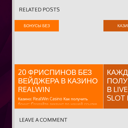
RELATED POSTS
БОНУСЫ БЕЗ
КАЗ
ВЕЙДЖЕРА
БЕЗДЕПО
БОН
20 ФРИСПИНОВ БЕЗ
КАЖД
ВЕЙДЖЕРА В КАЗИНО
ПОЛУ
REALWIN
В LIV
SLOT
Казино: RealWin Casino Как получить
бонус: Создайте аккаунт по нашей ссылке
Казино: Sl
(предварительно почистите куки). Должны
бонус: Соз
быть верифицированы почта и телефон а
(предварит
LEAVE A COMMENT
также должен быть совершен хоть один
регистраци
депозит от 1000 RUB, 15$ и 1 ставка на
кого предн