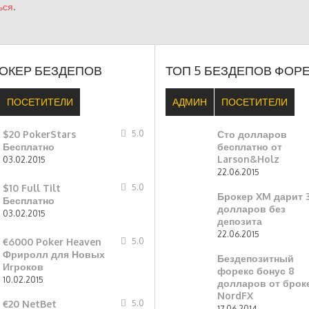
нашей ссылке и получите 15 бе
ься
.
са: Внесите депозит в размере
спинов. Сразу после...
затем сделайте ставку на общую
..
ПОКЕР БЕЗДЕПОВ
ТОП 5 БЕЗДЕПОВ ФОР
ПОСЕТИТЕЛИ
АДМИН
ПОСЕТИТЕЛИ
$20 PokerStars
5.0
Сто долларов
Бесплатно
бесплатно от
Larson&Holz
03.02.2015
22.06.2015
$10 Full Tilt
5.0
Брокер XM дарит 
Бесплатно
долларов без
03.02.2015
депозита
22.06.2015
€6000 Poker Heaven
5.0
Фриролл для Новых
Бездепозитный
Игроков
форекс бонус 8
10.02.2015
долларов от брок
NordFX
€20 NetBet
5.0
17.06.2014