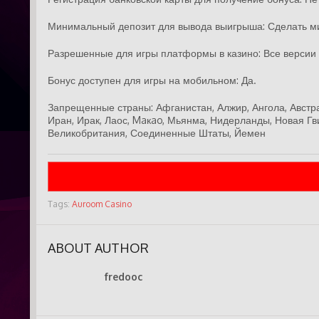
Минимальный депозит для вывода выигрыша: Сделать м
Разрешенные для игры платформы в казино: Все версии 
Бонус доступен для игры на мобильном: Да.
Запрещенные страны: Афганистан, Алжир, Ангола, Австрал
Иран, Ирак, Лаос, Maкao, Мьянма, Нидерланды, Новая Гв
Великобритания, Соединенные Штаты, Йемен
Tags:
Auroom Casino
ABOUT AUTHOR
fredooc