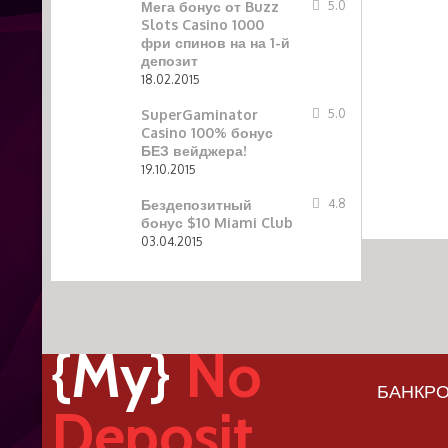
Мега бонус от Buzz
5.0
Slots Casino 1000
фри спинов на на 1-й
депозит
18.02.2015
SuperGaminator
5.0
Casino 100% бонус
БЕЗ вейджера!
19.10.2015
Бездепозитный
4.8
бонус $10 Miami Club
03.04.2015
{My}
No
БАНКРО
Deposit