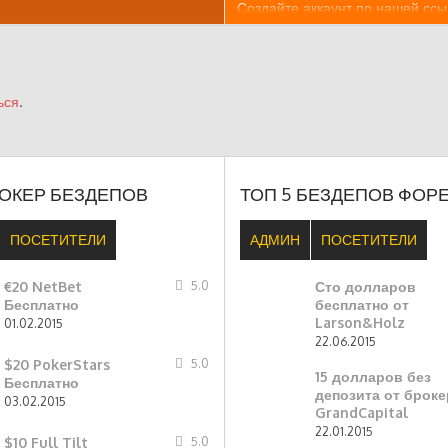
Создайте аккаунт по нашей ссы
ot Box Casino Как получить
(предварительно почистите куки
дайте аккаунт по нашей ссылке
регистрации и подтверждения e
ельно почистите куки). После
кого предназначен: Для новых и
и и подтверждения e-mail Для
Сумма бонуса: Зарегистрируйте
азначен: Для новых игроков.
нашей ссылке и получите 15 бе
ься
.
са: Внесите депозит в размере
спинов. Сразу после...
затем сделайте ставку на общую
..
ПОКЕР БЕЗДЕПОВ
ТОП 5 БЕЗДЕПОВ ФОР
ПОСЕТИТЕЛИ
АДМИН
ПОСЕТИТЕЛИ
€20 NetBet
5.0
Сто долларов
Бесплатно
бесплатно от
Larson&Holz
01.02.2015
22.06.2015
$20 PokerStars
5.0
15 долларов без
Бесплатно
депозита от броке
03.02.2015
GrandCapital
22.01.2015
$10 Full Tilt
5.0