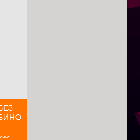
БЕЗ
АЗИНО
онус: