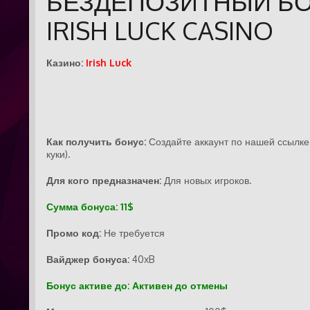
БЕЗДЕПОЗИТНЫЙ БОН
IRISH LUCK CASINO
Казино:
Irish Luck
Как получить бонус:
Создайте аккаунт по нашей ссылке
куки).
Для кого предназначен:
Для новых игроков.
Сумма бонуса: 11$
Промо код:
Не требуется
Вайджер бонуса:
40xB
Бонус активе до: Активен до отмены