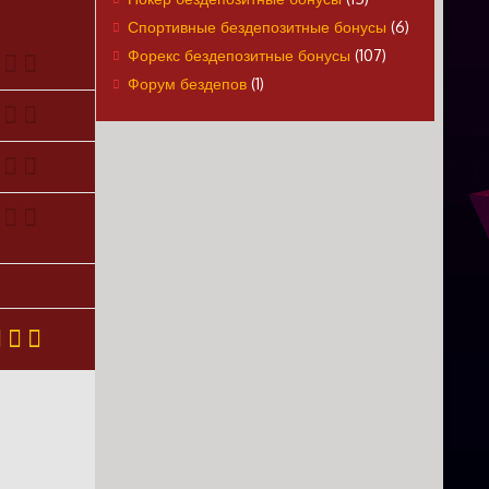
Спортивные бездепозитные бонусы
(6)
Форекс бездепозитные бонусы
(107)
Форум бездепов
(1)