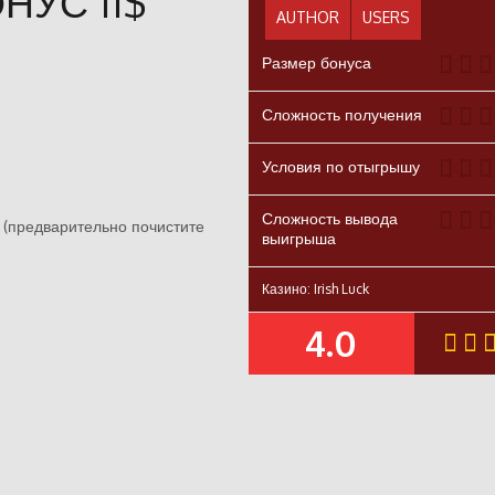
УС 11$
AUTHOR
USERS
Размер бонуса
Сложность получения
Условия по отыгрышу
Сложность вывода
 (предварительно почистите
выигрыша
Казино: Irish Luck
4.0
SUMMARY