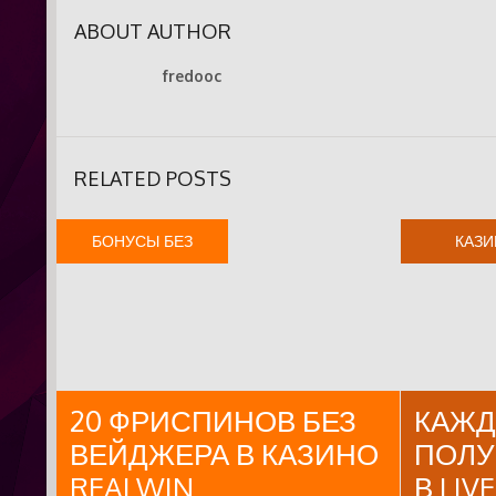
ABOUT AUTHOR
fredooc
RELATED POSTS
БОНУСЫ БЕЗ
КАЗ
ВЕЙДЖЕРА
БЕЗДЕПО
БОН
20 ФРИСПИНОВ БЕЗ
КАЖД
ВЕЙДЖЕРА В КАЗИНО
ПОЛУ
REALWIN
В LIV