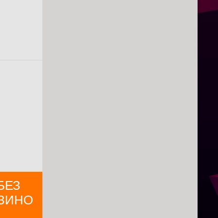
БЕЗ
АЗИНО