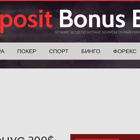
posit
Bonus 
ЛУЧШИЕ БЕЗДЕПОЗИТНЫЕ БОНУСЫ ОНЛАЙН КАЗИ
РА
ПОКЕР
СПОРТ
БИНГО
ФОРЕКС