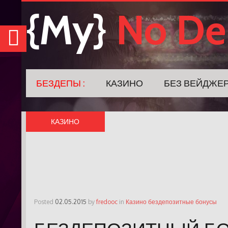
{My}
No De
КАЗИНО
БЕЗ ВЕЙДЖЕ
КАЗИНО
БЕЗДЕПОЗИТНЫЕ
БОНУСЫ
Posted
02.05.2015
by
fredooc
in
Казино бездепозитные бонусы