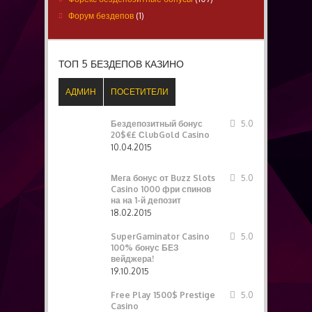
Форум бездепов
(1)
ТОП 5 БЕЗДЕПОВ КАЗИНО
АДМИН
ПОСЕТИТЕЛИ
Бездепозитный бонус
5.0
20$€£ СlubGold Casino
10.04.2015
Мега бонус от Buzz Slots
5.0
Casino 1000 фри спинов
на на 1-й депозит
18.02.2015
SuperGaminator Casino
5.0
100% бонус БЕЗ
вейджера!
19.10.2015
Free Play 1500$ Prestige
5.0
Casino