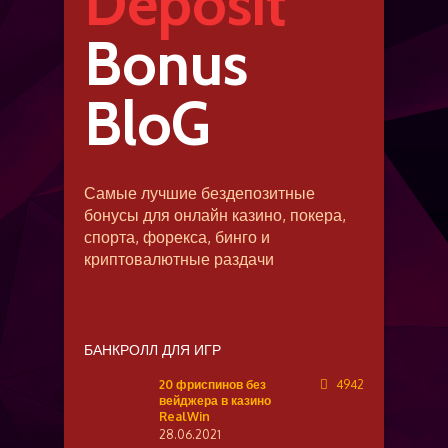
Deposit
Bonus
BloG
Самые лучшие бездепозитные
бонусы для онлайн казино, покера,
спорта, форекса, бинго и
криптовалютные раздачи
БАНКРОЛЛ ДЛЯ ИГР
20 фриспинов без
4942
вейджера в казино
RealWin
28.06.2021