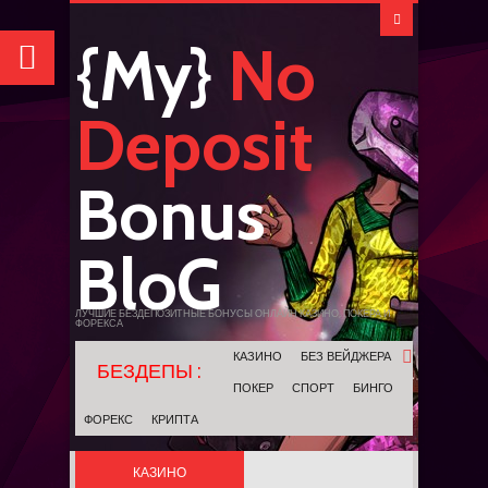
{My}
No
Deposit
Bonus
BloG
ЛУЧШИЕ БЕЗДЕПОЗИТНЫЕ БОНУСЫ ОНЛАЙН КАЗИНО, ПОКЕРА И
ФОРЕКСА
КАЗИНО
БЕЗ ВЕЙДЖЕРА
ПОКЕР
СПОРТ
БИНГО
ФОРЕКС
КРИПТА
КАЗИНО