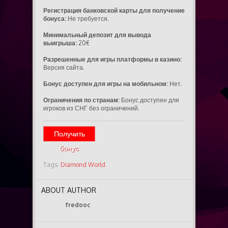
Регистрация банковской карты для получение
бонуса:
Не требуется.
Минимальный депозит для вывода
выигрыша:
20€
Разрешенные для игры платформы в казино:
Версия сайта.
Бонус доступен для игры на мобильном:
Нет.
Ограничения по странам:
Бонус доступен для
игроков из СНГ без ограничений.
Получить
бонус
Tags:
Diamond World
ABOUT AUTHOR
fredooc