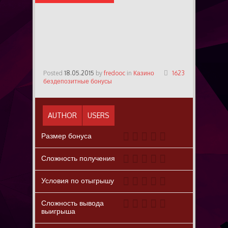
БЕЗДЕПОЗИТНЫЕ
БОНУСЫ
Posted
18.05.2015
by
fredooc
in
Казино
1623
бездепозитные бонусы
AUTHOR
USERS
Размер бонуса
Сложность получения
Условия по отыгрышу
Сложность вывода
выигрыша