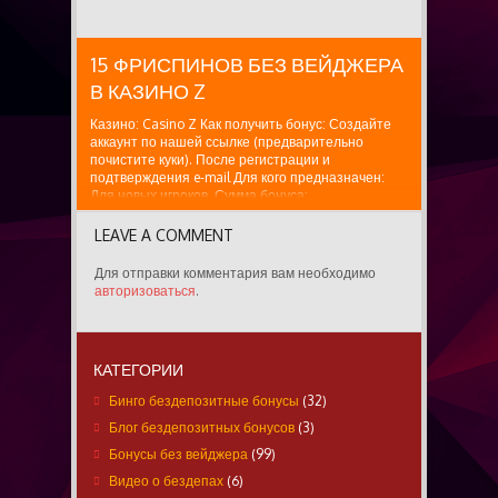
15 ФРИСПИНОВ БЕЗ ВЕЙДЖЕРА
В КАЗИНО Z
Казино: Casino Z Как получить бонус: Создайте
аккаунт по нашей ссылке (предварительно
почистите куки). После регистрации и
подтверждения e-mail Для кого предназначен:
Для новых игроков. Сумма бонуса:
Зарегистрируйтесь по нашей ссылке и получите
15 бесплатных спинов. Сразу после...
LEAVE A COMMENT
Для отправки комментария вам необходимо
авторизоваться
.
КАТЕГОРИИ
Бинго бездепозитные бонусы
(32)
Блог бездепозитных бонусов
(3)
Бонусы без вейджера
(99)
Видео о бездепах
(6)