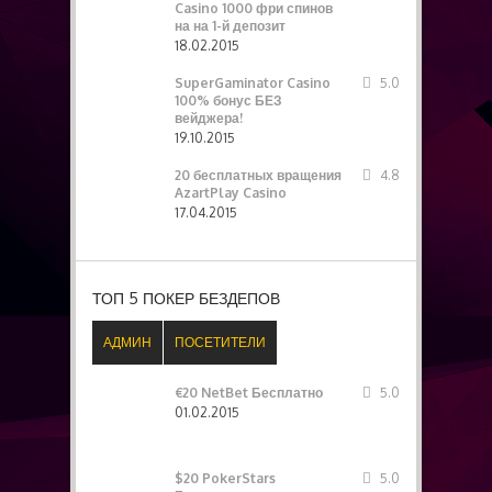
Casino 1000 фри спинов
на на 1-й депозит
18.02.2015
SuperGaminator Casino
5.0
100% бонус БЕЗ
вейджера!
19.10.2015
20 бесплатных вращения
4.8
AzartPlay Casino
17.04.2015
ТОП 5 ПОКЕР БЕЗДЕПОВ
АДМИН
ПОСЕТИТЕЛИ
€20 NetBet Бесплатно
5.0
01.02.2015
$20 PokerStars
5.0