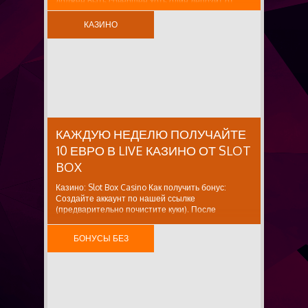
должен быть совершен хоть один депозит от
1000 RUB, 15$ и 1 ставка на депозит. Для кого
предназначен: Для новых игроков. Сумма...
КАЗИНО
БЕЗДЕПОЗИТНЫЕ
БОНУСЫ
КАЖДУЮ НЕДЕЛЮ ПОЛУЧАЙТЕ
10 ЕВРО В LIVE КАЗИНО ОТ SLOT
BOX
Казино: Slot Box Casino Как получить бонус:
Создайте аккаунт по нашей ссылке
(предварительно почистите куки). После
регистрации и подтверждения e-mail Для кого
предназначен: Для новых игроков. Сумма бонуса:
БОНУСЫ БЕЗ
Внесите депозит в размере 50+ евро, затем
сделайте ставку на общую сумму 200...
ВЕЙДЖЕРА