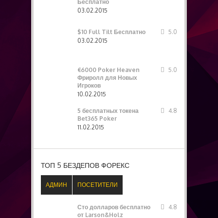
Бесплатно
03.02.2015
$10 Full Tilt Бесплатно
5.0
03.02.2015
€6000 Poker Heaven
5.0
Фриролл для Новых
Игроков
10.02.2015
5 бесплатных токена
4.8
Bet365 Poker
11.02.2015
ТОП 5 БЕЗДЕПОВ ФОРЕКС
АДМИН
ПОСЕТИТЕЛИ
Сто долларов бесплатно
4.8
от Larson&Holz