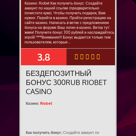
Казино: Riobet Как получить бонус: Создайте
аккаунт по нашей ссылке (предварительно
почистите куки). Чтобы получить подарок, Вам
нужно: Перейти в казино. Пройти регистрацию на
сайте казино. Написать в ветке с предложением
бонуса на форуме Ваш логин в казино. Ветка тут:
жмяк! Получите бонус 300 рублей и наслаждайтесь
игрой! ***Внимание!!! Бонус выдается только тем
пользователям, которые ..
3.8
SUMMARY
БЕЗДЕПОЗИТНЫЙ
БОНУС 300RUB RIOBET
CASINO
Казино:
Riobet
Как получить бонус:
Создайте аккаунт по