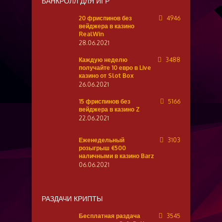
БАНКРОЛЛ ДЛЯ ИГР
20 фриспинов без
4946
вейджера в казино
RealWin
28.06.2021
Каждую неделю
3488
получайте 10 евро в Live
казино от Slot Box
26.06.2021
15 фриспинов без
5166
вейджера в казино Z
22.06.2021
Еженедельный
3103
розыгрыш €500
наличными в казино Barz
06.06.2021
РАЗДАЧИ КРИПТЫ
Бесплатная раздача
3545