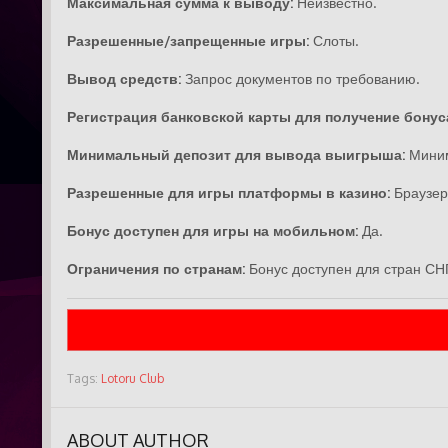
Максимальная сумма к выводу:
Неизвестно.
Разрешенные/запрещенные игры:
Слоты.
Вывод средств:
Запрос документов по требованию.
Регистрация банковской карты для получение бонус
Минимальный депозит для вывода выигрыша:
Миним
Разрешенные для игры платформы в казино:
Браузер
Бонус доступен для игры на мобильном:
Да.
Ограничения по странам:
Бонус доступен для стран СНГ
Tags:
Lotoru Club
ABOUT AUTHOR