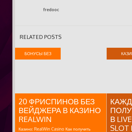
fredooc
RELATED POSTS
БОНУСЫ БЕЗ
КАЗ
ВЕЙДЖЕРА
БЕЗДЕПО
БОН
20 ФРИСПИНОВ БЕЗ
КАЖД
ВЕЙДЖЕРА В КАЗИНО
ПОЛУ
REALWIN
В LIV
SLOT
Казино: RealWin Casino Как получить