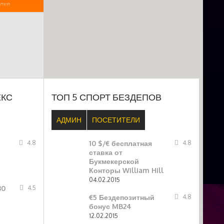
лке
). После
-mail Для
гроков.
сь по
сплатных
ЕКС
ТОП 5 СПОРТ БЕЗДЕПОВ
АДМИН
ПОСЕТИТЕЛИ
4.8
10 $/€ бесплатная
4.8
ставка от
Букмекерской
Конторы William Hill
04.02.2015
30
4.5
€5 Бездепозитный
4.8
бонус MB24
12.02.2015