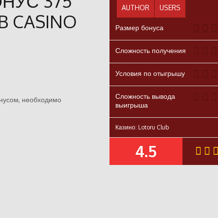
НУС 375
AUTHOR
USERS
B CASINO
Размер бонуса
Сложность получения
Условия по отыгрышу
Сложность вывода
нусом, необходимо
выигрыша
Казино: Lotoru Club
4.5
SUMMARY