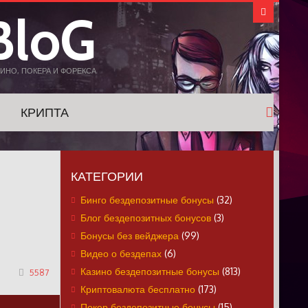
BloG
НО, ПОКЕРА И ФОРЕКСА
КРИПТА
КАТЕГОРИИ
Бинго бездепозитные бонусы
(32)
Блог бездепозитных бонусов
(3)
Бонусы без вейджера
(99)
Видео о бездепах
(6)
Казино бездепозитные бонусы
(813)
5587
Криптовалюта бесплатно
(173)
Покер бездепозитные бонусы
(15)