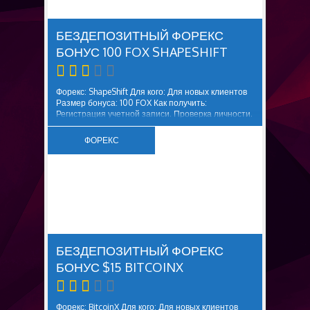
БЕЗДЕПОЗИТНЫЙ ФОРЕКС
БОНУС 100 FOX SHAPESHIFT
Форекс: ShapeShift Для кого: Для новых клиентов
Размер бонуса: 100 FOX Как получить:
Регистрация учетной записи. Проверка личности.
Подключите кошелек к Portis или аппаратный
кошелек на веб-сайте. Условия снятия бонуса:
ФОРЕКС
Применяются общие условия. Дополнительная
информация: Бонус...
БЕЗДЕПОЗИТНЫЕ
БОНУСЫ
БЕЗДЕПОЗИТНЫЙ ФОРЕКС
БОНУС $15 BITCOINX
Форекс: BitcoinX Для кого: Для новых клиентов