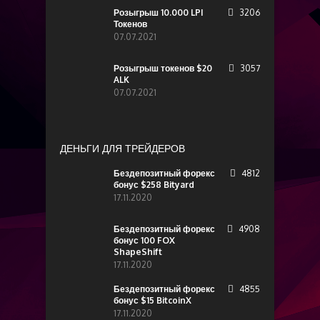
Розыгрыш 10.000 LPI
3206
Токенов
07.07.2021
Розыгрыш токенов $20
3057
ALK
07.07.2021
ДЕНЬГИ ДЛЯ ТРЕЙДЕРОВ
Бездепозитный форекс
4812
бонус $258 Bityard
17.11.2020
Бездепозитный форекс
4908
бонус 100 FOX
ShapeShift
17.11.2020
Бездепозитный форекс
4855
бонус $15 BitcoinX
17.11.2020