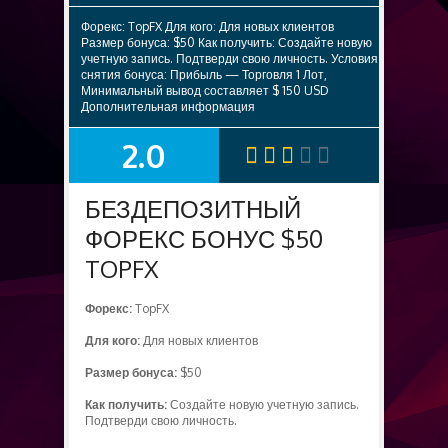
Форекс: TopFX Для кого: Для новых клиентов
Размер бонуса: $50 Как получить: Создайте новую
учетную запись. Подтверди свою личность. Условия
снятия бонуса: Прибыль — Торговля 1 Лот,
Минимальный вывод составляет $ 150 USD
Дополнительная информация
2.0
SUMMARY
БЕЗДЕПОЗИТНЫЙ
ФОРЕКС БОНУС $50
TOPFX
Форекс:
TopFX
Для кого:
Для новых клиентов
Размер бонуса:
$50
Как получить:
Создайте новую учетную запись.
Подтверди свою личность.