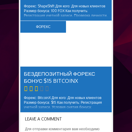
Форекс: ShapeShift Для кого: Для новых клиентов
Размер бонуса: 100 FOX Как получить:
Регистрация учетной записи. Проверка личности.
Подключите кошелек к Portis или аппаратный
кошелек на веб-сайте. Условия снятия бонуса:
ФОРЕКС
Применяются общие условия. Дополнительная
информация: Бонус...
БЕЗДЕПОЗИТНЫЕ
БОНУСЫ
БЕЗДЕПОЗИТНЫЙ ФОРЕКС
БОНУС $15 BITCOINX
Форекс: BitcoinX Для кого: Для новых клиентов
Размер бонуса: $15 Как получить: Регистрация
учетной записи. Условия снятия бонуса:
Применяются общие условия. Дополнительная
информация: Бонус доступен до 31 декабря,
LEAVE A COMMENT
2020
Для отправки комментария вам необходимо