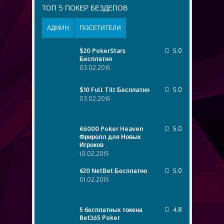
ТОП 5 ПОКЕР БЕЗДЕПОВ
АДМИН
ПОСЕТИТЕЛИ
$20 PokerStars
5.0
Бесплатно
03.02.2015
$10 Full Tilt Бесплатно
5.0
03.02.2015
€6000 Poker Heaven
5.0
Фриролл для Новых
Игроков
10.02.2015
€20 NetBet Бесплатно
5.0
01.02.2015
5 бесплатных токена
4.8
Bet365 Poker