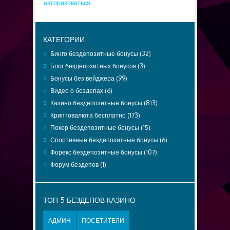
авторизоваться
.
КАТЕГОРИИ
Бинго бездепозитные бонусы
(32)
Блог бездепозитных бонусов
(3)
Бонусы без вейджера
(99)
Видео о бездепах
(6)
Казино бездепозитные бонусы
(813)
Криптовалюта бесплатно
(173)
Покер бездепозитные бонусы
(15)
Спортивные бездепозитные бонусы
(6)
Форекс бездепозитные бонусы
(107)
Форум бездепов
(1)
ТОП 5 БЕЗДЕПОВ КАЗИНО
АДМИН
ПОСЕТИТЕЛИ