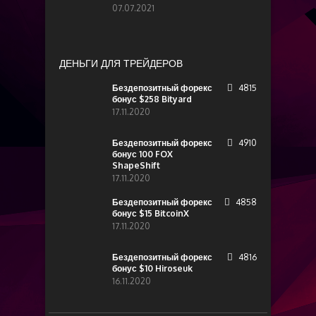
07.07.2021
ДЕНЬГИ ДЛЯ ТРЕЙДЕРОВ
Бездепозитный форекс
4815
бонус $258 Bityard
17.11.2020
Бездепозитный форекс
4910
бонус 100 FOX
ShapeShift
17.11.2020
Бездепозитный форекс
4858
бонус $15 BitcoinX
17.11.2020
Бездепозитный форекс
4816
бонус $10 Hiroseuk
16.11.2020