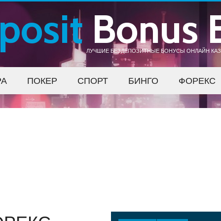
posit
Bonus 
ЛУЧШИЕ БЕЗДЕПОЗИТНЫЕ БОНУСЫ ОНЛАЙН КАЗИ
РА
ПОКЕР
СПОРТ
БИНГО
ФОРЕКС