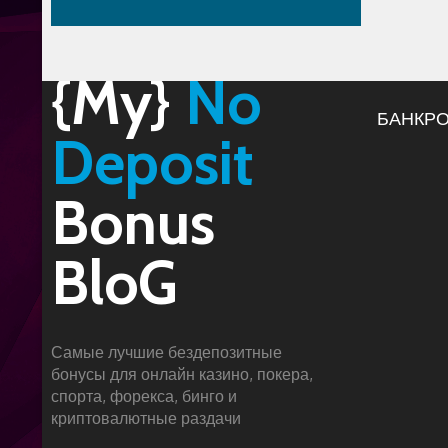
{My}
No
БАНКРО
Deposit
Bonus
BloG
Самые лучшие бездепозитные
бонусы для онлайн казино, покера,
спорта, форекса, бинго и
криптовалютные раздачи