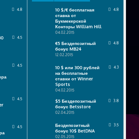
4.8
10 $/€ бесплатная
4.8
ставка от
Букмекерской
Конторы William Hill
04.02.2015
30
4.5
€5 Бездепозитный
4.8
бонус MB24
12.02.2015
4.5
10 $ или 300 рублей
4.3
на бесплатные
ера
ставки от Winner
Sports
04.02.2015
4.5
$5 Бездепозитный
3.8
er
бонус Betsstore
02.04.2015
Бездепозитный
3.5
4.5
бонус 10$ BetDNA
ра
02.05.2015