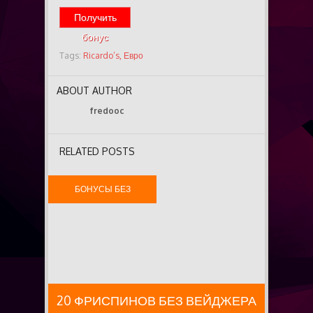
Получить
бонус
Tags:
Ricardo’s,
Евро
ABOUT AUTHOR
fredooc
RELATED POSTS
БОНУСЫ БЕЗ
ВЕЙДЖЕРА
20 ФРИСПИНОВ БЕЗ ВЕЙДЖЕРА