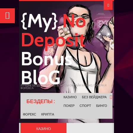
{My}
No
Deposit
Bonus
BloG
ЛУЧШИЕ БЕЗДЕПОЗИТНЫЕ БОНУСЫ ОНЛАЙН КАЗИНО, ПОКЕРА И
ФОРЕКСА
КАЗИНО
БЕЗ ВЕЙДЖЕРА
ПОКЕР
СПОРТ
БИНГО
ФОРЕКС
КРИПТА
КАЗИНО