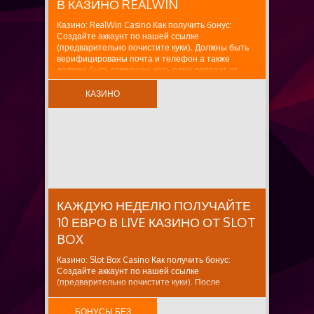
В КАЗИНО REALWIN
Казино: RealWin Casino Как получить бонус:
Создайте аккаунт по нашей ссылке
(предварительно почистите куки). Должны быть
верифицированы почта и телефон а также
должен быть совершен хоть один депозит от
1000 RUB, 15$ и 1 ставка на депозит. Для кого
предназначен: Для новых игроков. Сумма...
КАЗИНО
БЕЗДЕПОЗИТНЫЕ
БОНУСЫ
КАЖДУЮ НЕДЕЛЮ ПОЛУЧАЙТЕ
10 ЕВРО В LIVE КАЗИНО ОТ SLOT
BOX
Казино: Slot Box Casino Как получить бонус:
Создайте аккаунт по нашей ссылке
(предварительно почистите куки). После
регистрации и подтверждения e-mail Для кого
предназначен: Для новых игроков. Сумма бонуса:
БОНУСЫ БЕЗ