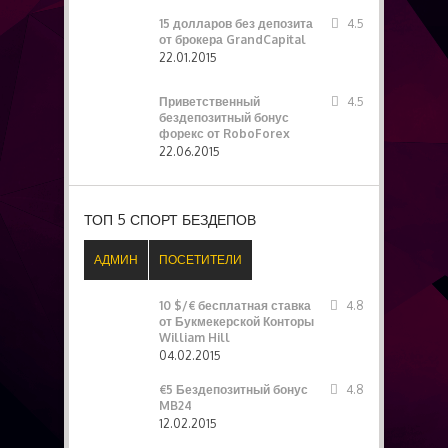
15 долларов без депозита
4.5
от брокера GrandCapital
22.01.2015
Приветственный
4.5
бездепозитный бонус
форекс от RoboForex
22.06.2015
ТОП 5 СПОРТ БЕЗДЕПОВ
АДМИН
ПОСЕТИТЕЛИ
10 $/€ бесплатная ставка
4.8
от Букмекерской Конторы
William Hill
04.02.2015
€5 Бездепозитный бонус
4.8
MB24
12.02.2015