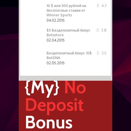
10 $ или 300 рублей на
4.3
бесплатные ставки от
Winner Sports
04.02.2015
$5 Бездепозитный бонус
3.8
Betsstore
02.04.2015
Бездепозитный бонус 10$
3.5
BetDNA
02.05.2015
{My}
No
Deposit
Bonus