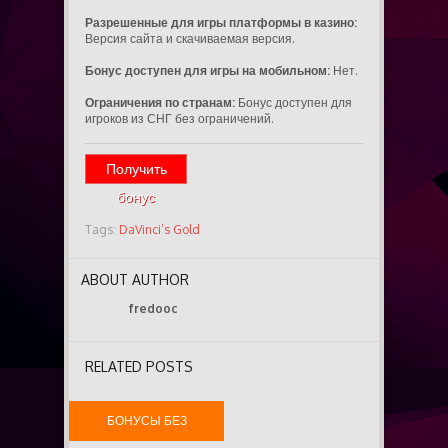
Разрешенные для игры платформы в казино:
Версия сайта и скачиваемая версия.
Бонус доступен для игры на мобильном:
Нет.
Ограничения по странам:
Бонус доступен для
игроков из СНГ без ограничений.
Получить
бонус
Tags:
DaVinci’s Gold
ABOUT AUTHOR
fredooc
RELATED POSTS
БОНУСЫ БЕЗ