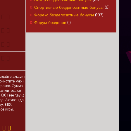
Спортивные бездепозитные бонусы
(6)
Форекс бездепозитные бонусы
(107)
Форум бездепов
(1)
оздайте аккаунт
чистите куки).
гроков. Сумма
(cвяжитесь со
10 FreePlay».)
до: Активен до
у: €100
се игры.