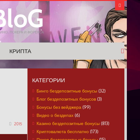
BloG
НО, ПОКЕРА И ФОРЕКСА
КРИПТА
КАТЕГОРИИ
Бинго бездепозитные бонусы
(32)
Блог бездепозитных бонусов
(3)
Бонусы без вейджера
(99)
Видео о бездепах
(6)
Казино бездепозитные бонусы
(813)
2015
Криптовалюта бесплатно
(173)
Покер бездепозитные бонусы
(15)