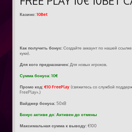
FREE PLAY 10€ 10BET 
Казино:
10Bet
Как получить бонус:
Создайте аккаунт по нашей ссылке
куки).
Для кого предназначен:
Для новых игроков.
Сумма бонуса: 10€
Промо код:
€10 FreePlay
(cвяжитесь со службой поддерж
FreePlay».)
Вайджер бонуса:
50xB
Бонус активе до: Активен до отмены
Максимальная сумма к выводу:
€100