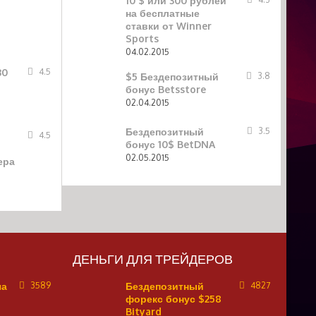
10 $ или 300 рублей
на бесплатные
ставки от Winner
Sports
04.02.2015
30
4.5
$5 Бездепозитный
3.8
бонус Betsstore
02.04.2015
Бездепозитный
3.5
4.5
бонус 10$ BetDNA
02.05.2015
ера
ДЕНЬГИ ДЛЯ ТРЕЙДЕРОВ
ча
3589
Бездепозитный
4827
форекс бонус $258
Bityard