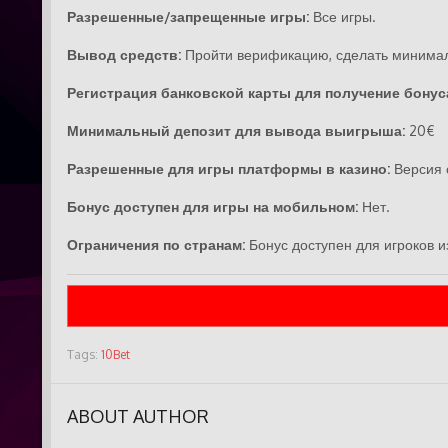
Разрешенные/запрещенные игры:
Все игры.
Вывод средств:
Пройти верификацию, сделать минимал
Регистрация банковской карты для получение бонус
Минимальный депозит для вывода выигрыша:
20€
Разрешенные для игры платформы в казино:
Версия 
Бонус доступен для игры на мобильном:
Нет.
Ограничения по странам:
Бонус доступен для игроков и
Tags:
10Bet
ABOUT AUTHOR