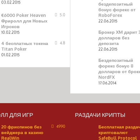
03.02.2015
бездепозитный
бонус форекс от
€6000 Poker Heaven
5.0
RoboForex
Фриролл для Новых
22.06.2015
Игроков
Брокер XM дарит 
10.02.2015
долларов без
4 бесплатных токена
4.8
депозита
Titan Poker
22.06.2015
01.02.2015
Бездепозитный
форекс бонус 8
долларов от брок
NordFX
17.06.2014
ЛЛ ДЛЯ ИГР
РАЗДАЧИ КРИПТЫ
20 фриспинов без
4990
Бесплатная разда
вейджера в казино
криптовалют
RealWin
SafeBull Protocol