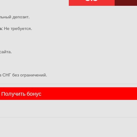
ьный депозит.
а:
Не требуется.
сайта.
з СНГ без ограничений.
Получить бонус