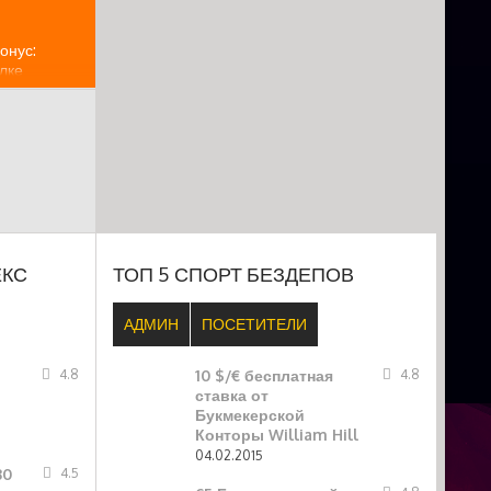
онус:
лке
). После
-mail Для
гроков.
сь по
сплатных
ЕКС
ТОП 5 СПОРТ БЕЗДЕПОВ
АДМИН
ПОСЕТИТЕЛИ
4.8
10 $/€ бесплатная
4.8
ставка от
Букмекерской
Конторы William Hill
04.02.2015
30
4.5