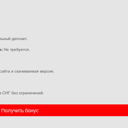
ьный депозит.
а:
Не требуется.
айта и скачиваемая версия.
з СНГ без ограничений.
Получить бонус