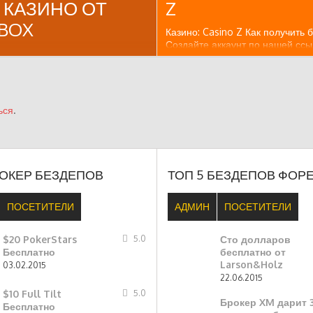
E КАЗИНО ОТ
Z
 BOX
Казино: Casino Z Как получить б
Создайте аккаунт по нашей ссы
ot Box Casino Как получить
(предварительно почистите куки
дайте аккаунт по нашей ссылке
регистрации и подтверждения e
ельно почистите куки). После
кого предназначен: Для новых и
и и подтверждения e-mail Для
Сумма бонуса: Зарегистрируйте
азначен: Для новых игроков.
нашей ссылке и получите 15 бе
ься
.
са: Внесите депозит в размере
спинов. Сразу после...
затем сделайте ставку на общую
..
ПОКЕР БЕЗДЕПОВ
ТОП 5 БЕЗДЕПОВ ФОР
ПОСЕТИТЕЛИ
АДМИН
ПОСЕТИТЕЛИ
$20 PokerStars
5.0
Сто долларов
Бесплатно
бесплатно от
Larson&Holz
03.02.2015
22.06.2015
$10 Full Tilt
5.0
Брокер XM дарит 
Бесплатно