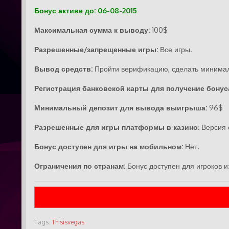
Бонус активе до: 06-08-2015
Максимальная сумма к выводу:
100$
Разрешенные/запрещенные игры:
Все игры.
Вывод средств:
Пройти верификацию, сделать минимал
Регистрация банковской карты для получение бонус
Минимальный депозит для вывода выигрыша:
96$
Разрешенные для игры платформы в казино:
Версия с
Бонус доступен для игры на мобильном:
Нет.
Ограничения по странам:
Бонус доступен для игроков и
Tags:
Thisisvegas