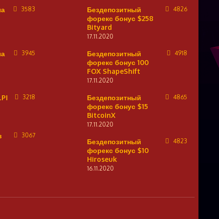
ча
3583
Бездепозитный
4826
форекс бонус $258
Bityard
17.11.2020
ча
3945
Бездепозитный
4918
форекс бонус 100
FOX ShapeShift
17.11.2020
PI
3218
Бездепозитный
4865
форекс бонус $15
BitcoinX
17.11.2020
в
3067
Бездепозитный
4823
форекс бонус $10
Hiroseuk
16.11.2020