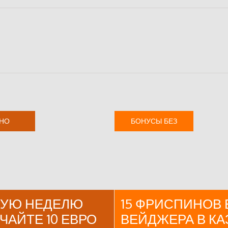
ИНО
БОНУСЫ БЕЗ
ЗИТНЫЕ
ВЕЙДЖЕРА
УСЫ
УЮ НЕДЕЛЮ
15 ФРИСПИНОВ 
ЧАЙТЕ 10 ЕВРО
ВЕЙДЖЕРА В К