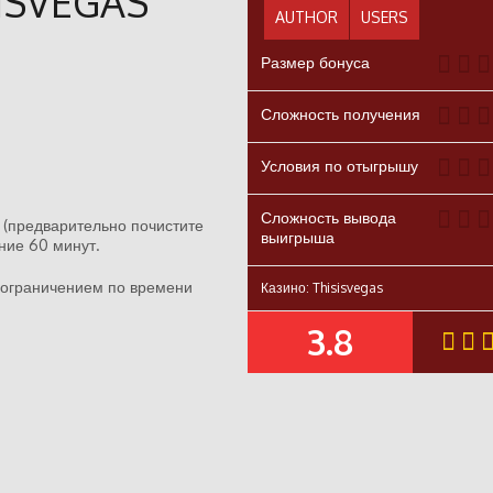
SISVEGAS
AUTHOR
USERS
Размер бонуса
Сложность получения
Условия по отыгрышу
Сложность вывода
 (предварительно почистите
выигрыша
ние 60 минут.
 ограничением по времени
Казино: Thisisvegas
3.8
SUMMARY