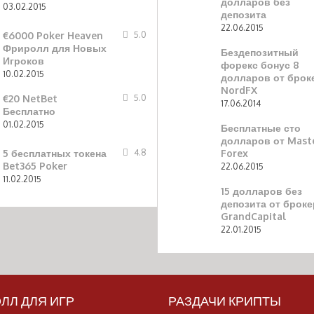
долларов без
03.02.2015
депозита
22.06.2015
€6000 Poker Heaven
5.0
Фриролл для Новых
Бездепозитный
Игроков
форекс бонус 8
10.02.2015
долларов от брок
NordFX
€20 NetBet
5.0
17.06.2014
Бесплатно
01.02.2015
Бесплатные сто
долларов от Mast
5 бесплатных токена
4.8
Forex
Bet365 Poker
22.06.2015
11.02.2015
15 долларов без
депозита от броке
GrandCapital
22.01.2015
ЛЛ ДЛЯ ИГР
РАЗДАЧИ КРИПТЫ