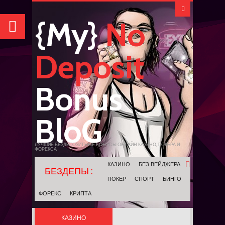
{My}
No
Deposit
Bonus
BloG
ЛУЧШИЕ БЕЗДЕПОЗИТНЫЕ БОНУСЫ ОНЛАЙН КАЗИНО, ПОКЕРА И
ФОРЕКСА
КАЗИНО
БЕЗ ВЕЙДЖЕРА
ПОКЕР
СПОРТ
БИНГО
ФОРЕКС
КРИПТА
КАЗИНО