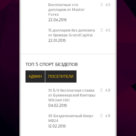
Бесплатные сто
4.5
долларов от Master
Forex
22.06.2015
15 долларов без депозита
4.5
от брокера GrandCapital
22.01.2015
ТОП 5 СПОРТ БЕЗДЕПОВ
АДМИН
ПОСЕТИТЕЛИ
10 $/€ бесплатная ставка
4.8
от Букмекерской Конторы
William Hill
04.02.2015
€5 Бездепозитный бонус
4.8
MB24
12.02.2015