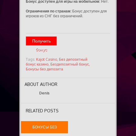
Бонус доступен для игры на мобильном:
Нет.
Ограничения по странам:
Бонус доступен для
игроков из СНГ без ограничений.
Получить
бонус
Tags:
Kajot Casino,
Без депозитный
бонус казино,
Бездепозитный бонус,
Бонусы без депозита
ABOUT AUTHOR
Denis
RELATED POSTS
БОНУСЫ БЕЗ