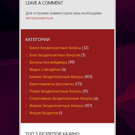
15 бесплатных спинов. Сразу после...
LEAVE A COMMENT
Для отправки комментария вам необходимо
авторизоваться
.
КАТЕГОРИИ
Бинго бездепозитные бонусы
(32)
Блог бездепозитных бонусов
(3)
Бонусы без вейджера
(99)
Видео о бездепах
(6)
Казино бездепозитные бонусы
(813)
Криптовалюта бесплатно
(173)
Покер бездепозитные бонусы
(15)
Спортивные бездепозитные бонусы
(6)
Форекс бездепозитные бонусы
(107)
Форум бездепов
(1)
ТОП 5 БЕЗДЕПОВ КАЗИНО