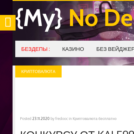
{My}
No De
КАЗИНО
БЕЗ ВЕЙДЖЕ
КРИПТОВАЛЮТА
БЕСПЛАТНО
Posted
23.11.2020
by
fredooc
in
Криптовалюта бесплатно