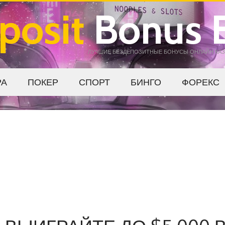
posit
Bonus 
ЛУЧШИЕ БЕЗДЕПОЗИТНЫЕ БОНУСЫ ОНЛАЙН КАЗИ
РА
ПОКЕР
СПОРТ
БИНГО
ФОРЕКС