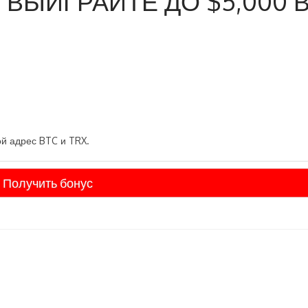
 ВЫИГРАЙТЕ ДО $5,000 
ой адрес BTC и TRX.
Получить бонус