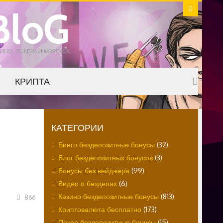
BloG
НО, ПОКЕРА И ФОРЕКСА
КРИПТА
КАТЕГОРИИ
Бинго бездепозитные бонусы
(32)
Блог бездепозитных бонусов
(3)
Бонусы без вейджера
(99)
Видео о бездепах
(6)
Казино бездепозитные бонусы
(813)
866
Криптовалюта бесплатно
(173)
Покер бездепозитные бонусы
(15)