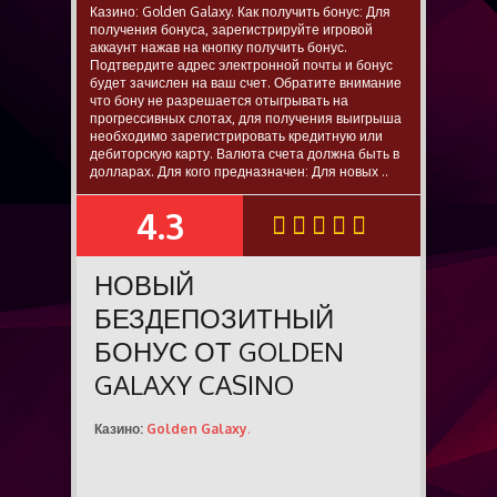
Казино: Golden Galaxy. Как получить бонус: Для
получения бонуса, зарегистрируйте игровой
аккаунт нажав на кнопку получить бонус.
Подтвердите адрес электронной почты и бонус
будет зачислен на ваш счет. Обратите внимание
что бону не разрешается отыгрывать на
прогрессивных слотах, для получения выигрыша
необходимо зарегистрировать кредитную или
дебиторскую карту. Валюта счета должна быть в
долларах. Для кого предназначен: Для новых ..
4.3
SUMMARY
НОВЫЙ
БЕЗДЕПОЗИТНЫЙ
БОНУС ОТ GOLDEN
GALAXY CASINO
Казино:
Golden Galaxy
.