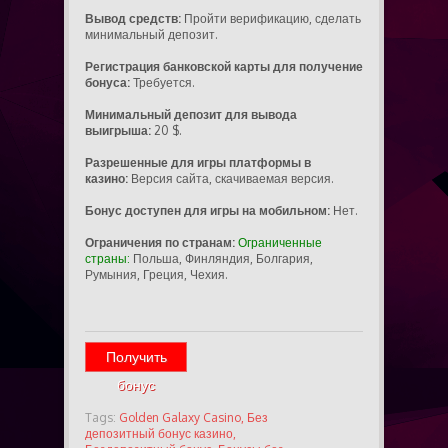
Вывод средств:
Пройти верификацию, сделать
минимальный депозит.
Регистрация банковской карты для получение
бонуса:
Требуется.
Минимальный депозит для вывода
выигрыша:
20 $.
Разрешенные для игры платформы в
казино:
Версия сайта, скачиваемая версия.
Бонус доступен для игры на мобильном:
Нет.
Ограничения по странам:
Ограниченные
страны:
Польша, Финляндия, Болгария,
Румыния, Греция, Чехия.
Получить
бонус
Tags:
Golden Galaxy Casino,
Без
депозитный бонус казино,