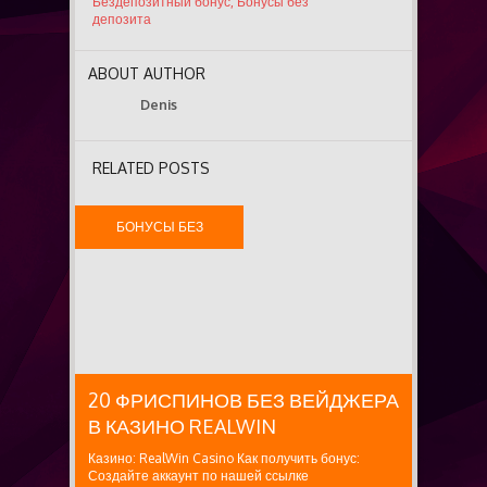
Бездепозитный бонус,
Бонусы без
депозита
ABOUT AUTHOR
Denis
RELATED POSTS
БОНУСЫ БЕЗ
ВЕЙДЖЕРА
20 ФРИСПИНОВ БЕЗ ВЕЙДЖЕРА
В КАЗИНО REALWIN
Казино: RealWin Casino Как получить бонус:
Создайте аккаунт по нашей ссылке