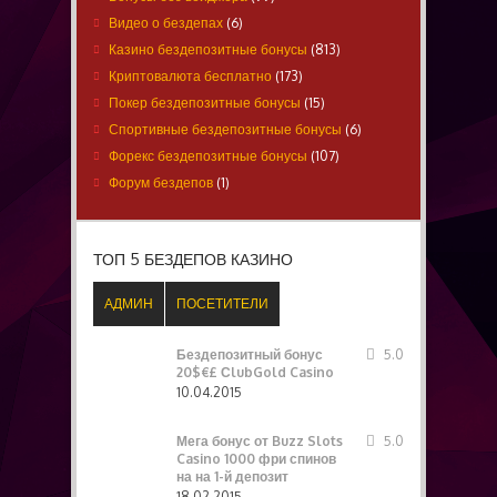
Видео о бездепах
(6)
Казино бездепозитные бонусы
(813)
Криптовалюта бесплатно
(173)
Покер бездепозитные бонусы
(15)
Спортивные бездепозитные бонусы
(6)
Форекс бездепозитные бонусы
(107)
Форум бездепов
(1)
ТОП 5 БЕЗДЕПОВ КАЗИНО
АДМИН
ПОСЕТИТЕЛИ
Бездепозитный бонус
5.0
20$€£ СlubGold Casino
10.04.2015
Мега бонус от Buzz Slots
5.0
Casino 1000 фри спинов
на на 1-й депозит
18.02.2015