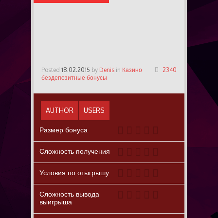
БЕЗДЕПОЗИТНЫЕ
БОНУСЫ
Posted
18.02.2015
by
Denis
in
Казино
2340
бездепозитные бонусы
AUTHOR
USERS
Размер бонуса
Сложность получения
Условия по отыгрышу
Сложность вывода
выигрыша