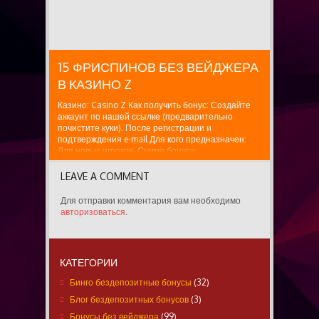
15 ФРИСПИНОВ БЕЗ ВЕЙДЖЕРА
В КАЗИНО Z
Казино: Casino Z Как получить бонус: Создайте
аккаунт по нашей ссылке (предварительно
почистите куки). После регистрации и
подтверждения e-mail Для кого предназначен:
Для новых игроков. Сумма бонуса:
Зарегистрируйтесь по нашей ссылке и получите
15 бесплатных спинов. Сразу после...
LEAVE A COMMENT
Для отправки комментария вам необходимо
авторизоваться
.
КАТЕГОРИИ
Бинго бездепозитные бонусы
(32)
Блог бездепозитных бонусов
(3)
Бонусы без вейджера
(99)