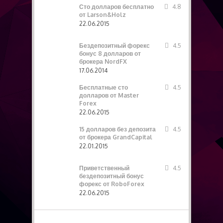
Сто долларов бесплатно
4.8
от Larson&Holz
22.06.2015
Бездепозитный форекс
4.5
бонус 8 долларов от
брокера NordFX
17.06.2014
Бесплатные сто
4.5
долларов от Master
Forex
22.06.2015
15 долларов без депозита
4.5
от брокера GrandCapital
22.01.2015
Приветственный
4.5
бездепозитный бонус
форекс от RoboForex
22.06.2015