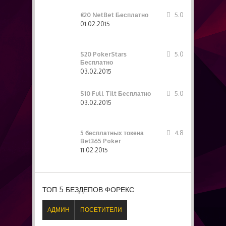
€20 NetBet Бесплатно
5.0
01.02.2015
$20 PokerStars
5.0
Бесплатно
03.02.2015
$10 Full Tilt Бесплатно
5.0
03.02.2015
5 бесплатных токена
4.8
Bet365 Poker
11.02.2015
ТОП 5 БЕЗДЕПОВ ФОРЕКС
АДМИН
ПОСЕТИТЕЛИ