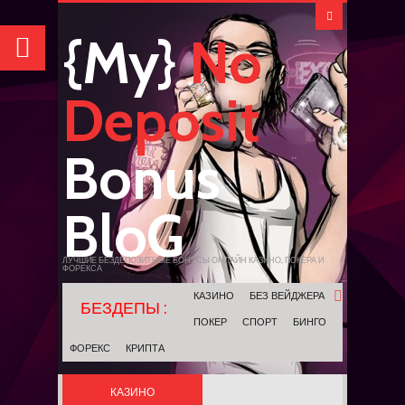
{My}
No
Deposit
Bonus
BloG
ЛУЧШИЕ БЕЗДЕПОЗИТНЫЕ БОНУСЫ ОНЛАЙН КАЗИНО, ПОКЕРА И
ФОРЕКСА
КАЗИНО
БЕЗ ВЕЙДЖЕРА
ПОКЕР
СПОРТ
БИНГО
ФОРЕКС
КРИПТА
КАЗИНО