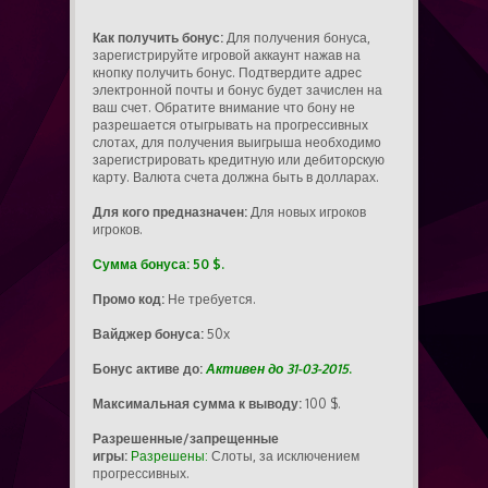
Как получить бонус:
Для получения бонуса,
зарегистрируйте игровой аккаунт нажав на
кнопку получить бонус. Подтвердите адрес
электронной почты и бонус будет зачислен на
ваш счет. Обратите внимание что бону не
разрешается отыгрывать на прогрессивных
слотах, для получения выигрыша необходимо
зарегистрировать кредитную или дебиторскую
карту. Валюта счета должна быть в долларах.
Для кого предназначен:
Для новых игроков
игроков.
Сумма бонуса: 50 $.
Промо код:
Не требуется.
Вайджер бонуса:
50x
Бонус активе до:
Активен до
31-03-2015
.
Максимальная сумма к выводу:
100 $.
Разрешенные/запрещенные
игры:
Разрешены:
Слоты, за исключением
прогрессивных.