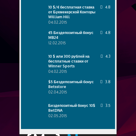
10 $/€ бесплатная ставка
4.8
от Букмекерской Конторы
William Hill
04.02.2015
€5 Бездепозитный бонус
4.8
MB24
12.02.2015
10 $ или 300 рублей на
4.3
бесплатные ставки от
Winner Sports
04.02.2015
$5 Бездепозитный бонус
3.8
Betsstore
02.04.2015
Бездепозитный бонус 10$
3.5
BetDNA
02.05.2015