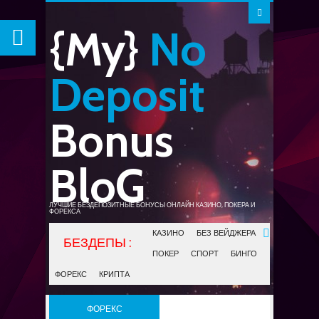
{My}
No
Deposit
Bonus
BloG
ЛУЧШИЕ БЕЗДЕПОЗИТНЫЕ БОНУСЫ ОНЛАЙН КАЗИНО, ПОКЕРА И
ФОРЕКСА
КАЗИНО
БЕЗ ВЕЙДЖЕРА
ПОКЕР
СПОРТ
БИНГО
ФОРЕКС
КРИПТА
ФОРЕКС