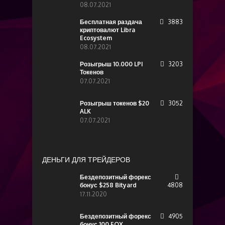
08.07.2021
Бесплатная раздача
3883
криптовалют Libra
Ecosystem
08.07.2021
Розыгрыш 10.000 LPI
3203
Токенов
07.07.2021
Розыгрыш токенов $20
3052
ALK
07.07.2021
ДЕНЬГИ ДЛЯ ТРЕЙДЕРОВ
Бездепозитный форекс
бонус $258 Bityard
4808
17.11.2020
Бездепозитный форекс
4905
бонус 100 FOX