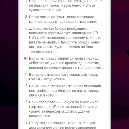
При пополнении торгового счета с 11-го по 15-
ое февраля, зачисляется бонус +10% от
суммы пополнения.
Бонус можно получить неограниченное
количество раз в период действия акции.
Для получения бонуса необходимо
пополнить торговый счет минимум на 100
USD (либо эквивалент) и в личном кабинете
нажать на кнопку «Зачислить бонус». Бонус
автоматически будет зачислен на Ваш
торговый счет.
Бонус не предоставляется, если в период
действия акции было произведено снятие/
перевод денежных средств с торгового счета.
Бонус не суммируется с сервисами «Swap
Free» и «Нет убыткам».
Бонус начисляется только после активации
неотработанных бонусов по иным акциям,
либо сервисам.
При использовании бонуса по акции «Non-
stop trading», «Приветственный бонус» и
«Бонус за переход из другого ДЦ» не
начисляется.
Средства, внесенные в качестве бонуса
доступны для снятия после выполнения