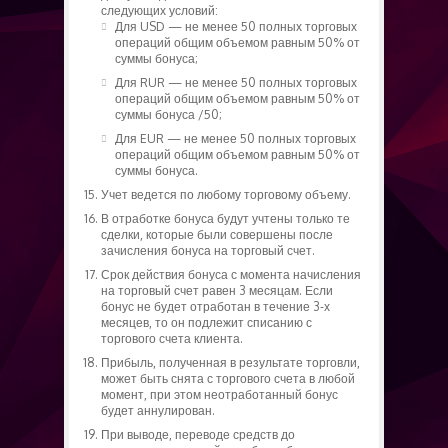
следующих условий:
Для USD — не менее 50 полных торговых
операций общим объемом равным 50% от
суммы бонуса;
Для RUR — не менее 50 полных торговых
операций общим объемом равным 50% от
суммы бонуса /50;
Для EUR — не менее 50 полных торговых
операций общим объемом равным 50% от
суммы бонуса.
Учет ведется по любому торговому объему.
В отработке бонуса будут учтены только те
сделки, которые были совершены после
зачисления бонуса на торговый счет.
Срок действия бонуса с момента начисления
на торговый счет равен 3 месяцам. Если
бонус не будет отработан в течение 3-х
месяцев, то он подлежит списанию с
торгового счета клиента.
Прибыль, полученная в результате торговли,
может быть снята с торгового счета в любой
момент, при этом неотработанный бонус
будет аннулирован.
При выводе, переводе средств до