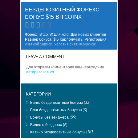
БЕЗДЕПОЗИТНЫЙ ФОРЕКС
БОНУС $15 BITCOINX
Форекс: BitcoinX Для кого: Для новых клиентов
Размер бонуса: $15 Как получить: Регистрация
учетной записи. Условия снятия бонуса:
Применяются общие условия. Дополнительная
информация: Бонус доступен до 31 декабря,
LEAVE A COMMENT
2020
Для отправки комментария вам необходимо
авторизоваться
.
КАТЕГОРИИ
Бинго бездепозитные бонусы
(32)
Блог бездепозитных бонусов
(3)
Бонусы без вейджера
(99)
Видео о бездепах
(6)
Казино бездепозитные бонусы
(813)