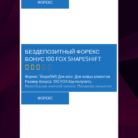
телефона. Условия снятия бонуса: Применяются
ФОРЕКС
общие условия. Дополнительная информация:
Бонус доступен до 31...
БЕЗДЕПОЗИТНЫЕ
БОНУСЫ
БЕЗДЕПОЗИТНЫЙ ФОРЕКС
БОНУС 100 FOX SHAPESHIFT
Форекс: ShapeShift Для кого: Для новых клиентов
Размер бонуса: 100 FOX Как получить:
Регистрация учетной записи. Проверка личности.
Подключите кошелек к Portis или аппаратный
кошелек на веб-сайте. Условия снятия бонуса:
ФОРЕКС
Применяются общие условия. Дополнительная
информация: Бонус...
БЕЗДЕПОЗИТНЫЕ
БОНУСЫ